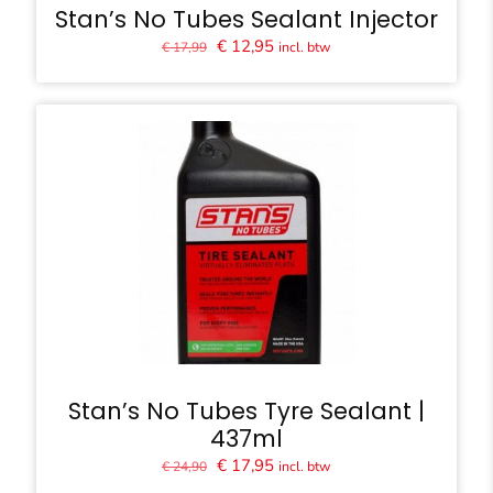
Stan’s No Tubes Sealant Injector
Oorspronkelijke
Huidige
€
12,95
incl. btw
€
17,99
prijs
prijs
was:
is:
€ 17,99.
€ 12,95.
Stan’s No Tubes Tyre Sealant |
437ml
Oorspronkelijke
Huidige
€
17,95
incl. btw
€
24,90
prijs
prijs