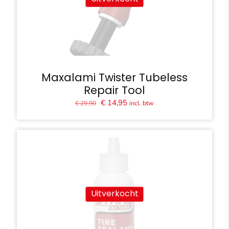
Maxalami Twister Tubeless
Repair Tool
Oorspronkelijke
Huidige
€
14,95
incl. btw
€
29,90
prijs
prijs
was:
is:
€ 29,90.
€ 14,95.
Uitverkocht