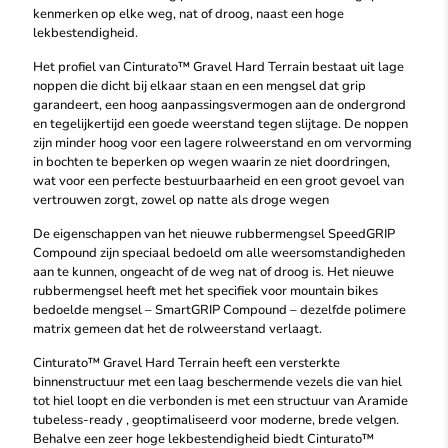
kenmerken op elke weg, nat of droog, naast een hoge
lekbestendigheid.
Het profiel van Cinturato™ Gravel Hard Terrain bestaat uit lage
noppen die dicht bij elkaar staan en een mengsel dat grip
garandeert, een hoog aanpassingsvermogen aan de ondergrond
en tegelijkertijd een goede weerstand tegen slijtage. De noppen
zijn minder hoog voor een lagere rolweerstand en om vervorming
in bochten te beperken op wegen waarin ze niet doordringen,
wat voor een perfecte bestuurbaarheid en een groot gevoel van
vertrouwen zorgt, zowel op natte als droge wegen
De eigenschappen van het nieuwe rubbermengsel SpeedGRIP
Compound zijn speciaal bedoeld om alle weersomstandigheden
aan te kunnen, ongeacht of de weg nat of droog is. Het nieuwe
rubbermengsel heeft met het specifiek voor mountain bikes
bedoelde mengsel – SmartGRIP Compound – dezelfde polimere
matrix gemeen dat het de rolweerstand verlaagt.
Cinturato™ Gravel Hard Terrain heeft een versterkte
binnenstructuur met een laag beschermende vezels die van hiel
tot hiel loopt en die verbonden is met een structuur van Aramide
tubeless-ready , geoptimaliseerd voor moderne, brede velgen.
Behalve een zeer hoge lekbestendigheid biedt Cinturato™