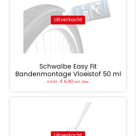
Uitverkocht
Schwalbe Easy Fit
Bandenmontage Vloeistof 50 ml
Oorspronkelijke
Huidige
€
6,90
incl. btw
€
8,95
prijs
prijs
was:
is:
€ 8,95.
€ 6,90.
Uitverkocht