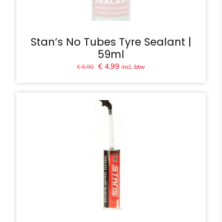
Stan’s No Tubes Tyre Sealant |
59ml
Oorspronkelijke
Huidige
€
4,99
incl. btw
€
5,90
prijs
prijs
was:
is:
€ 5,90.
€ 4,99.