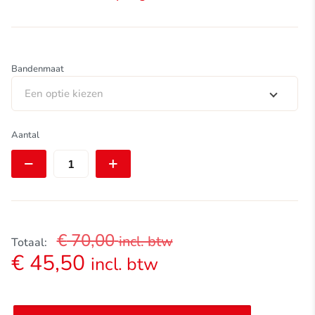
Bandenmaat
Een optie kiezen
Pirelli
Aantal
Cinturato
Gravel
|
Hard
Terrain
|
Classic
€
70,00
incl. btw
|
Totaal:
622/700C
€
45,50
incl. btw
aantal
Alternative: