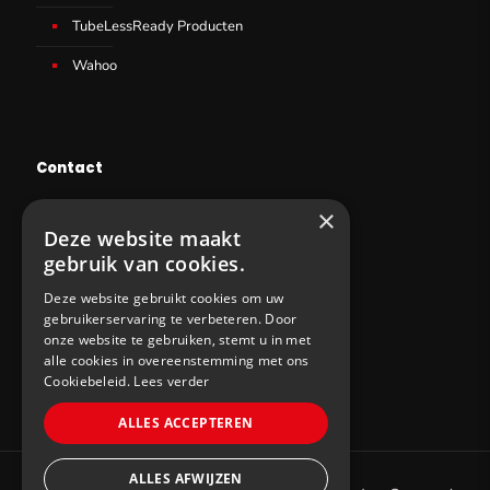
TubeLessReady Producten
Wahoo
Contact
×
+32 53 77 95 87
Deze website maakt
info@sws-cycling.com
gebruik van cookies.
BE 0831403727
Deze website gebruikt cookies om uw
gebruikerservaring te verbeteren. Door
onze website te gebruiken, stemt u in met
alle cookies in overeenstemming met ons
Cookiebeleid.
Lees verder
ALLES ACCEPTEREN
ALLES AFWIJZEN