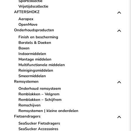
Sportcollectie
Vrijetijdscollectie
AFTERSHOKZ
Aeropex
OpenMove
Onderhoudsproducten
Finish en bescherming
Borstels & Doeken
Boxen
Indoormiddelen
Montage middelen
Multifunctionele middelen
Reinigingsmiddelen
Smeermiddelen
Remsystemen
Onderhoud remsysteem
Remblokken – Velgrem
Remblokken – Schijfrem
Remschijven
Remsystemen | kleine onderdelen
Fietsendragers
SeaSucker Fietsdragers
SeaSucker Accessoires