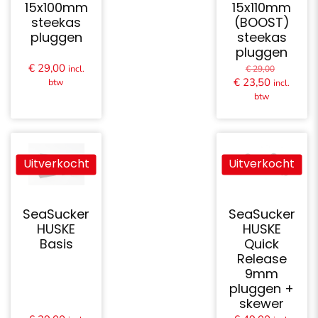
15x100mm
15x110mm
steekas
(BOOST)
pluggen
steekas
pluggen
Oorspron
€
29,00
incl.
€
29,00
prijs
Huidige
€
23,50
btw
incl.
was:
prijs
btw
€ 29,00.
is:
€ 23,50.
Uitverkocht
Uitverkocht
SeaSucker
SeaSucker
HUSKE
HUSKE
Basis
Quick
Release
9mm
pluggen +
skewer