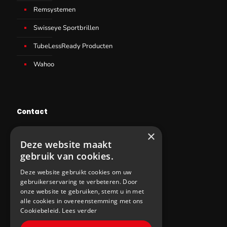
Remsystemen
Swisseye Sportbrillen
TubeLessReady Producten
Wahoo
Contact
+32 53 77 95 87
×
Deze website maakt
info@sws-cycling.com
gebruik van cookies.
BE 0831403727
Deze website gebruikt cookies om uw
gebruikerservaring te verbeteren. Door
onze website te gebruiken, stemt u in met
alle cookies in overeenstemming met ons
Cookiebeleid.
Lees verder