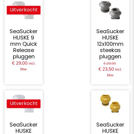
Uitverkocht
SeaSucker
SeaSucker
HUSKE 9
HUSKE
mm Quick
12x100mm
Release
steekas
pluggen
pluggen
Oorspron
€
29,00
incl.
€
29,00
prijs
Huidige
€
23,50
btw
incl.
was:
prijs
btw
€ 29,00.
is:
€ 23,50.
Uitverkocht
SeaSucker
SeaSucker
HUSKE
HUSKE