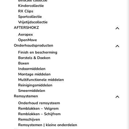
Bifocale collectie
Kindercollectie
RX Clips
Sportcollectie
Vrijetijdscollectie
AFTERSHOKZ
Aeropex
OpenMove
Onderhoudsproducten
Finish en bescherming
Borstels & Doeken
Boxen
Indoormiddelen
Montage middelen
Multifunctionele middelen
Reinigingsmiddelen
Smeermiddelen
Remsystemen
Onderhoud remsysteem
Remblokken – Velgrem
Remblokken – Schijfrem
Remschijven
Remsystemen | kleine onderdelen