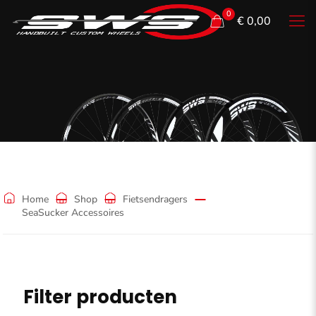
0
€ 0,00
SeaSucker
Accessoires
Home
Shop
Fietsendragers
SeaSucker Accessoires
Filter producten