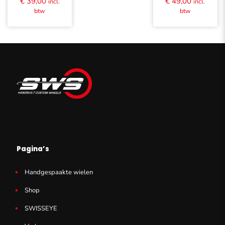
€
39,00
€
49,00
incl.
incl.
btw
btw
Pagina’s
Handgespaakte wielen
Shop
SWISSEYE