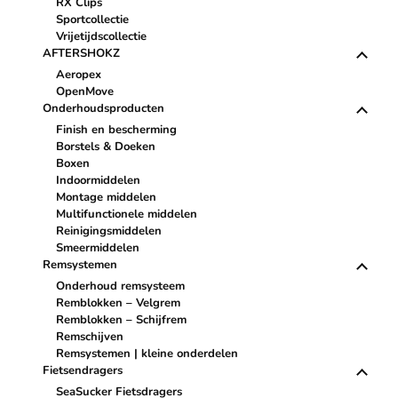
RX Clips
Sportcollectie
Vrijetijdscollectie
AFTERSHOKZ
Aeropex
OpenMove
Onderhoudsproducten
Finish en bescherming
Borstels & Doeken
Boxen
Indoormiddelen
Montage middelen
Multifunctionele middelen
Reinigingsmiddelen
Smeermiddelen
Remsystemen
Onderhoud remsysteem
Remblokken – Velgrem
Remblokken – Schijfrem
Remschijven
Remsystemen | kleine onderdelen
Fietsendragers
SeaSucker Fietsdragers