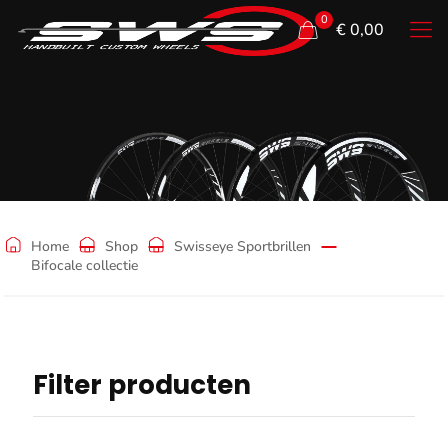
0
€ 0,00
Bifocale collectie
Home
Shop
Swisseye Sportbrillen
Bifocale collectie
Filter producten