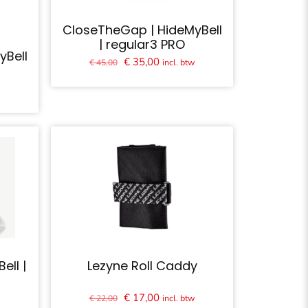
CloseTheGap | HideMyBell
| regular3 PRO
yBell
Oorspronkelijke
Huidige
€
35,00
incl. btw
€
45,00
prijs
prijs
e
w
was:
is:
€ 45,00.
€ 35,00.
.
ell |
Lezyne Roll Caddy
e
Oorspronkelijke
Huidige
€
17,00
w
incl. btw
€
22,00