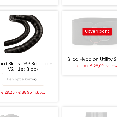
prijs
prijs
prijs
prijs
was:
is:
was:
is:
€ 40,00.
€ 29,95.
€ 20,80.
€ 16,65
Uitverkocht
Silca Hypalon Utility 
zard Skins DSP Bar Tape
Oorspronkelijk
Huidige
€
28,00
incl. bt
€
35,00
V2 | Jet Black
prijs
prijs
was:
is:
Een optie kiezen
€ 35,00.
€ 28,00
Prijsklasse:
€
29,25
-
€
38,95
incl. btw
€ 29,25
tot
€ 38,95