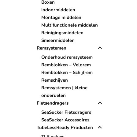
Boxen
Indoormiddelen
Montage middelen
Multifunctionele middelen
Reinigingsmiddelen
Smeermiddelen
Remsystemen
Onderhoud remsysteem
Remblokken – Velgrem
Remblokken – Schijfrem
Remschijven
Remsystemen | kleine
onderdelen
Fietsendragers
SeaSucker Fietsdragers
SeaSucker Accessoires
TubeLessReady Producten
TLR valves