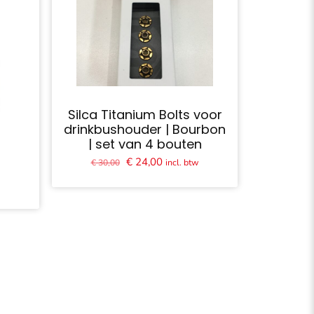
Silca Titanium Bolts voor
drinkbushouder | Bourbon
| set van 4 bouten
Oorspronkelijke
Huidige
€
24,00
incl. btw
€
30,00
prijs
prijs
e
w
was:
is:
€ 30,00.
€ 24,00.
.