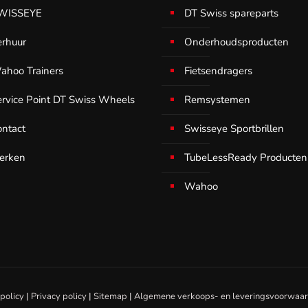
WISSEYE
DT Swiss spareparts
erhuur
Onderhoudsproducten
ahoo Trainers
Fietsendragers
ervice Point DT Swiss Wheels
Remsystemen
ontact
Swisseye Sportbrillen
erken
TubeLessReady Producten
Wahoo
policy
|
Privacy policy
|
Sitemap
|
Algemene verkoops- en leveringsvoorwaa