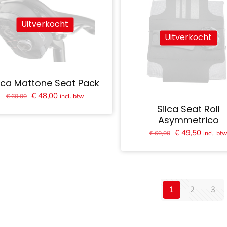
Uitverkocht
Uitverkocht
ilca Mattone Seat Pack
Oorspronkelijke
Huidige
€
48,00
incl. btw
€
60,00
prijs
prijs
Silca Seat Roll
Asymmetrico
was:
is:
Oorspronkelijk
Huidige
€
49,50
€ 60,00.
€ 48,00.
incl. bt
€
60,00
prijs
prijs
was:
is:
€ 60,00.
€ 49,50
1
2
3