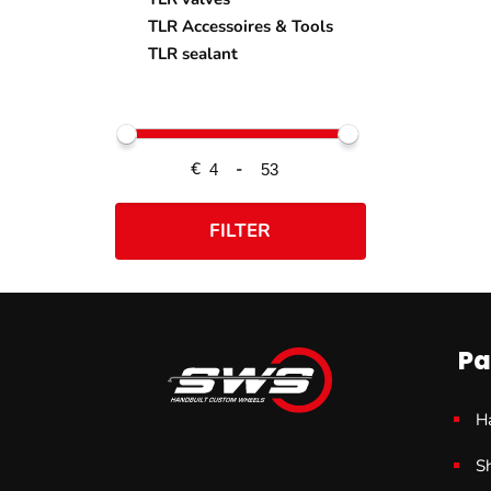
TLR Accessoires & Tools
TLR sealant
€
-
FILTER
Pa
H
S