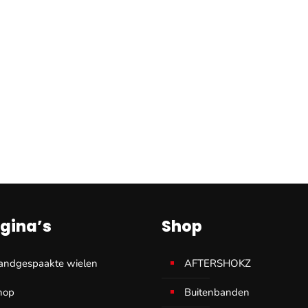
gina’s
Shop
andgespaakte wielen
AFTERSHOKZ
hop
Buitenbanden