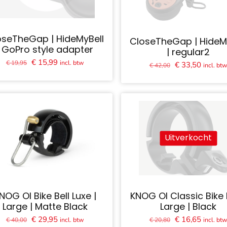
oseTheGap | HideMyBell
CloseTheGap | HideM
| GoPro style adapter
| regular2
Oorspronkelijke
Huidige
€
15,99
incl. btw
€
19,95
Oorspronkelijk
Huidige
€
33,50
incl. bt
€
42,00
prijs
prijs
prijs
prijs
was:
is:
was:
is:
€ 19,95.
€ 15,99.
€ 42,00.
€ 33,50
Uitverkocht
NOG OI Bike Bell Luxe |
KNOG OI Classic Bike B
Large | Matte Black
Large | Black
Oorspronkelijke
Huidige
Oorspronkelijk
Huidige
€
29,95
€
16,65
incl. btw
incl. bt
€
40,00
€
20,80