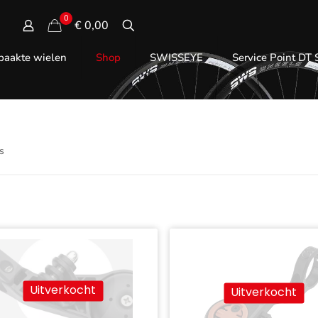
0
€ 0,00
aakte wielen
Shop
SWISSEYE
Service Point DT
ts
Uitverkocht
Uitverkocht