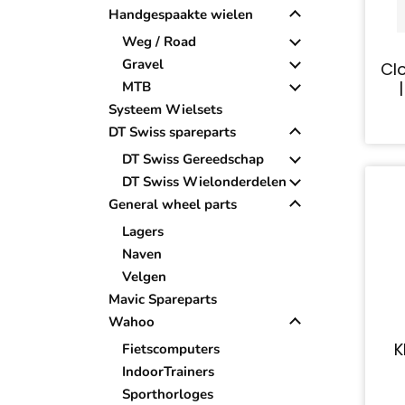
Handgespaakte wielen
Weg / Road
Gravel
Cl
MTB
Systeem Wielsets
DT Swiss spareparts
DT Swiss Gereedschap
DT Swiss Wielonderdelen
General wheel parts
Lagers
Naven
Velgen
Mavic Spareparts
Wahoo
K
Fietscomputers
IndoorTrainers
Sporthorloges