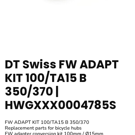
DT Swiss FW ADAPT
KIT 100/TA15 B
350/370 |
HWGXXX0004785S
FW ADAPT KIT 100/TA15 B 350/370
Replacement parts for bicycle hubs
FW adapter conversion kit 100mm / Ø15mm