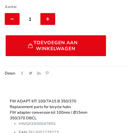
€ 39,50.
€ 24,95.
DT
Aantal
Swiss
FW
ADAPT
KIT
100/TA15
Alternative:
B
TOEVOEGEN AAN
350/370
WINKELWAGEN
|
HWGXXX0004785S
aantal
Delen
FW ADAPT KIT 100/TA15 B 350/370
Replacement parts for bicycle hubs
FW adapter conversion kit 100mm / Ø15mm
350/370 DBCL
HWGXXX0004785S
EAN
7613052278773