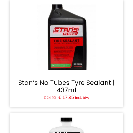
€ 5,90.
€ 4,99.
Stan’s No Tubes Tyre Sealant |
437ml
Oorspronkelijke
Huidige
€
17,95
incl. btw
€
24,90
prijs
prijs
was:
is:
€ 24,90.
€ 17,95.