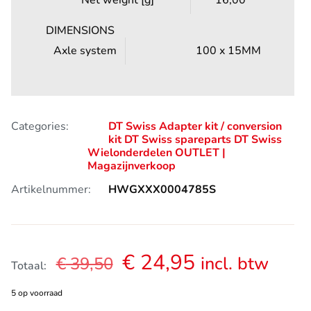
Net weight [g]
16,00
DIMENSIONS
Axle system
100 x 15MM
Categories:
DT Swiss Adapter kit / conversion
kit
DT Swiss spareparts
DT Swiss
Wielonderdelen
OUTLET |
Magazijnverkoop
Artikelnummer:
HWGXXX0004785S
Oorspronkelijke
Huidige
€
24,95
incl. btw
€
39,50
Totaal:
prijs
prijs
5 op voorraad
was:
is: