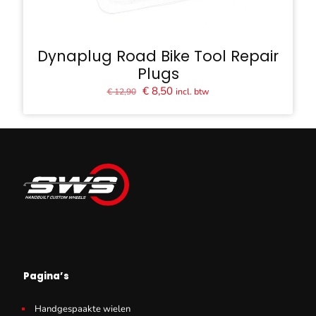
Dynaplug Road Bike Tool Repair
Plugs
Oorspronkelijke
Huidige
€
8,50
incl. btw
€
12,90
prijs
prijs
was:
is:
€ 12,90.
€ 8,50.
Pagina’s
Handgespaakte wielen