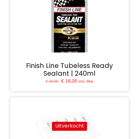
Finish Line Tubeless Ready
Sealant | 240ml
Oorspronkelijke
Huidige
€
16,00
incl. btw
€
20,00
prijs
prijs
was:
is:
€ 20,00.
€ 16,00.
Uitverkocht