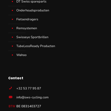
DT Swiss spareparts
Onderhoudsproducten
Fietsendragers
Remsystemen
Swisseye Sportbrillen
TubeLessReady Producten
Wahoo
Contact
+32 53 77 95 87
info@sws-cycling.com
BE 0831403727