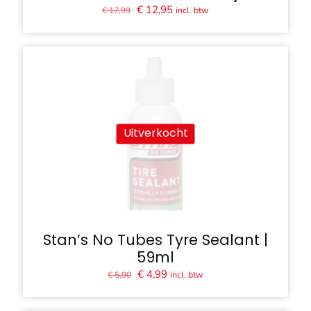
Oorspronkelijke
Huidige
€
12,95
incl. btw
€
17,99
prijs
prijs
was:
is:
€ 17,99.
€ 12,95.
Uitverkocht
Stan’s No Tubes Tyre Sealant |
59ml
Oorspronkelijke
Huidige
€
4,99
incl. btw
€
5,90
prijs
prijs
was:
is: