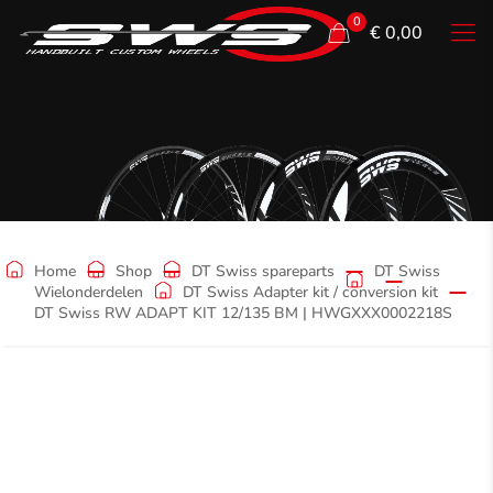
0
€ 0,00
Shop
Home
Shop
DT Swiss spareparts
DT Swiss
Wielonderdelen
DT Swiss Adapter kit / conversion kit
DT Swiss RW ADAPT KIT 12/135 BM | HWGXXX0002218S