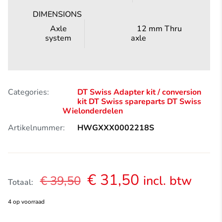
DIMENSIONS
Axle
12 mm Thru
system
axle
Categories:
DT Swiss Adapter kit / conversion
kit
DT Swiss spareparts
DT Swiss
Wielonderdelen
Artikelnummer:
HWGXXX0002218S
Oorspronkelijke
Huidige
€
31,50
incl. btw
€
39,50
Totaal:
prijs
prijs
4 op voorraad
was:
is: