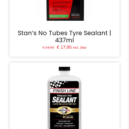
Stan’s No Tubes Tyre Sealant |
437ml
Oorspronkelijke
Huidige
€
17,95
incl. btw
€
24,90
prijs
prijs
was:
is:
€ 24,90.
€ 17,95.