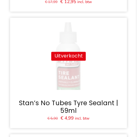
Oorspronkelijke
Huidige
€
12,95
incl. btw
€
17,99
prijs
prijs
was:
is:
€ 17,99.
€ 12,95.
Uitverkocht
Stan’s No Tubes Tyre Sealant |
59ml
Oorspronkelijke
Huidige
€
4,99
incl. btw
€
5,90
prijs
prijs
was:
is:
€ 5,90.
€ 4,99.