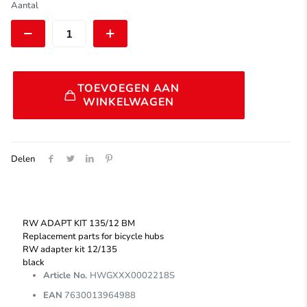
€ 39,50.
€ 31,50.
DT
Aantal
Swiss
RW
ADAPT
KIT
12/135
Alternative:
BM
TOEVOEGEN AAN
|
WINKELWAGEN
HWGXXX0002218S
aantal
Delen
RW ADAPT KIT 135/12 BM
Replacement parts for bicycle hubs
RW adapter kit 12/135
black
Article No.
HWGXXX0002218S
EAN
7630013964988