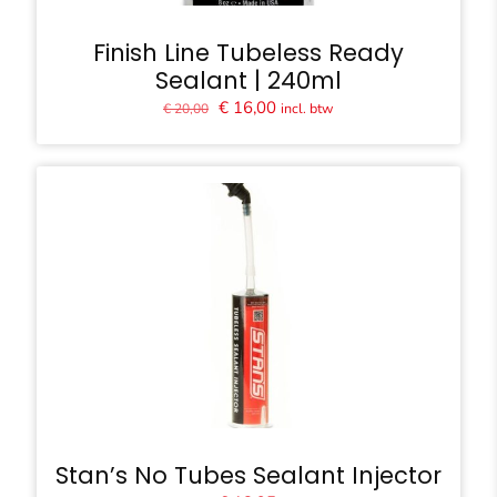
Finish Line Tubeless Ready
Sealant | 240ml
Oorspronkelijke
Huidige
€
16,00
incl. btw
€
20,00
prijs
prijs
was:
is:
€ 20,00.
€ 16,00.
Stan’s No Tubes Sealant Injector