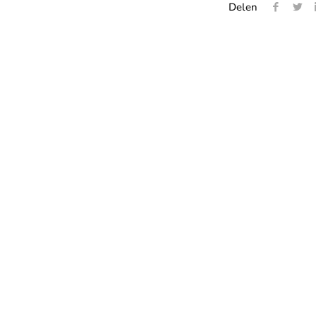
|
Delen
HWGXXX00S277
aantal