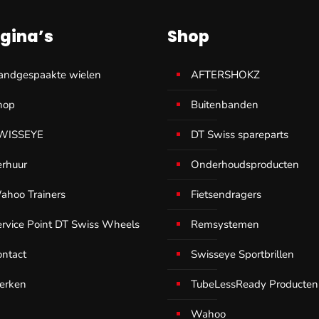
€ 20,00.
€ 16,00.
gina’s
Shop
andgespaakte wielen
AFTERSHOKZ
hop
Buitenbanden
WISSEYE
DT Swiss spareparts
erhuur
Onderhoudsproducten
ahoo Trainers
Fietsendragers
ervice Point DT Swiss Wheels
Remsystemen
ontact
Swisseye Sportbrillen
erken
TubeLessReady Producten
Wahoo