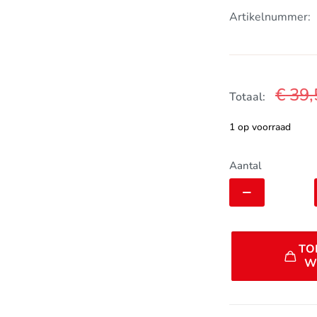
Artikelnummer:
€
39,
Totaal:
1 op voorraad
DT
Aantal
Swiss
RW
ADAPT
KIT
TO
142/12
W
BM
SRAM
XDR