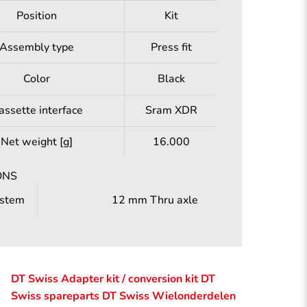
Position
Kit
Assembly type
Press fit
Color
Black
assette interface
Sram XDR
Net weight [g]
16.000
ONS
ystem
12 mm Thru axle
DT Swiss Adapter kit / conversion kit
DT
Swiss spareparts
DT Swiss Wielonderdelen