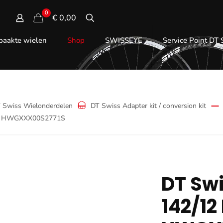
0
€ 0,00
aakte wielen
Shop
SWISSEYE
Service Point DT
 Swiss Wielonderdelen
DT Swiss Adapter kit / conversion kit
 | HWGXXX00S2771S
DT Sw
142/12