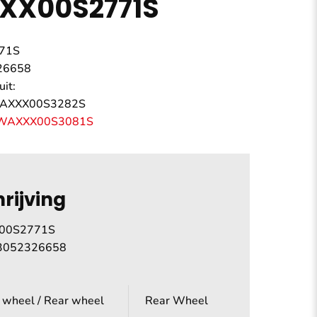
XX00S2771S
71S
26658
uit:
HWAXXX00S3282S
WAXXX00S3081S
rijving
00S2771S
3052326658
 wheel / Rear wheel
Rear Wheel