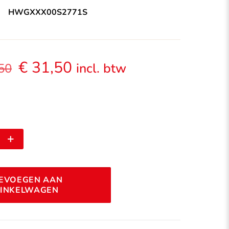
HWGXXX00S2771S
Oorspronkelijke
Huidige
€
31,50
incl. btw
50
prijs
prijs
was:
is:
€ 39,50.
€ 31,50.
Alternative:
EVOEGEN AAN
INKELWAGEN