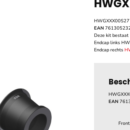
HWGX
HWGXXX00S27
EAN
76130523
Deze kit bestaat 
Endcap links 
Endcap rechts
H
Besch
HWGXXX
EAN
761
Front