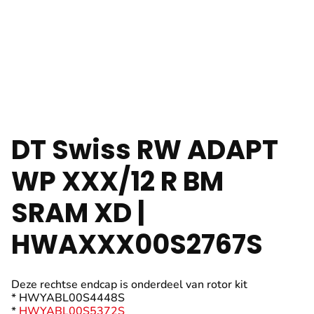
DT Swiss RW ADAPT
WP XXX/12 R BM
SRAM XD |
HWAXXX00S2767S
Deze rechtse endcap is onderdeel van rotor kit
* HWYABL00S4448S
*
HWYABL00S5372S