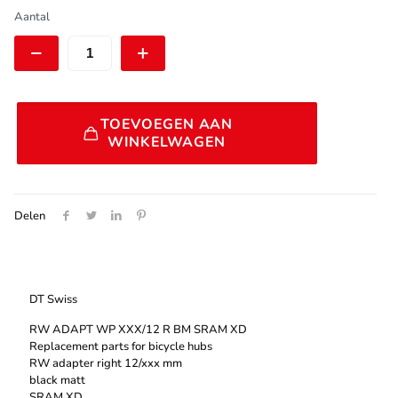
€ 25,50.
€ 17,85.
DT
Aantal
Swiss
RW
ADAPT
WP
XXX/12
Alternative:
R
TOEVOEGEN AAN
BM
WINKELWAGEN
SRAM
XD
|
HWAXXX00S2767S
Delen
aantal
DT Swiss
RW ADAPT WP XXX/12 R BM SRAM XD
Replacement parts for bicycle hubs
RW adapter right 12/xxx mm
black matt
SRAM XD