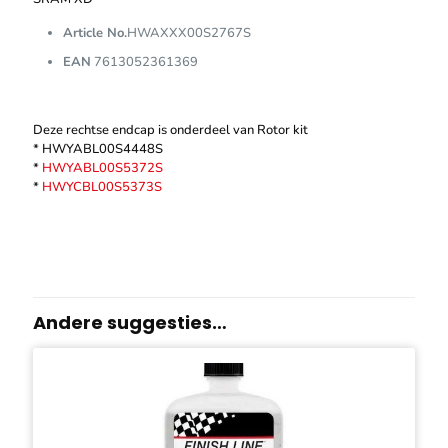
Article No.
HWAXXX00S2767S
EAN
7613052361369
Deze rechtse endcap is onderdeel van Rotor kit
* HWYABL00S4448S
*
HWYABL00S5372S
*
HWYCBL00S5373S
Andere suggesties…