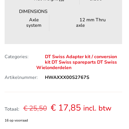
DIMENSIONS
Axle
12 mm Thru
system
axle
Categories:
DT Swiss Adapter kit / conversion
kit
DT Swiss spareparts
DT Swiss
Wielonderdelen
Artikelnummer:
HWAXXX00S2767S
Oorspronkelijke
Huidige
€
17,85
incl. btw
€
25,50
Totaal:
prijs
prijs
16 op voorraad
was:
is: