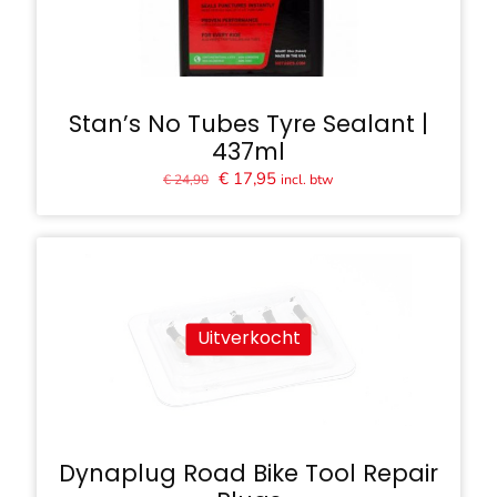
Stan’s No Tubes Tyre Sealant |
437ml
Oorspronkelijke
Huidige
€
17,95
incl. btw
€
24,90
prijs
prijs
was:
is:
€ 24,90.
€ 17,95.
Uitverkocht
Dynaplug Road Bike Tool Repair