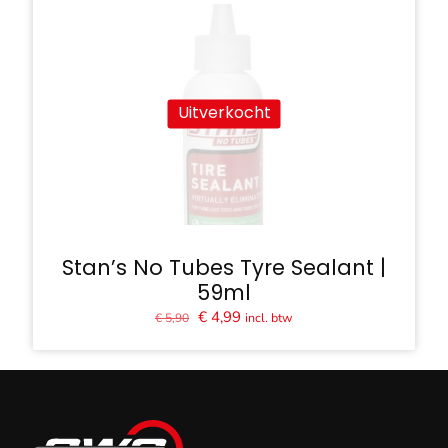
Uitverkocht
Stan’s No Tubes Tyre Sealant |
59ml
Oorspronkelijke
Huidige
€
4,99
incl. btw
€
5,90
prijs
prijs
was:
is:
€ 5,90.
€ 4,99.