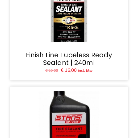
Finish Line Tubeless Ready
Sealant | 240ml
Oorspronkelijke
Huidige
€
16,00
incl. btw
€
20,00
prijs
prijs
was:
is:
€ 20,00.
€ 16,00.