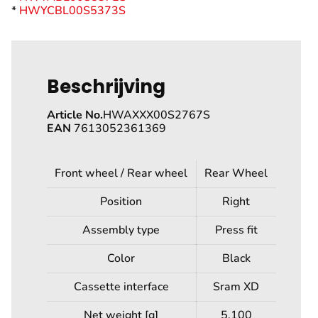
*
HWYCBL00S5373S
Beschrijving
Article No.
HWAXXX00S2767S
EAN
7613052361369
Front wheel / Rear wheel
Rear Wheel
Position
Right
Assembly type
Press fit
Color
Black
Cassette interface
Sram XD
Net weight [g]
5.100