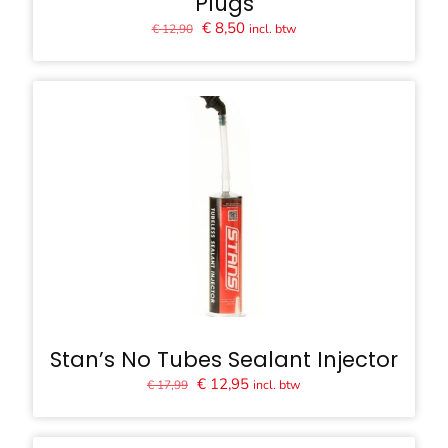
Plugs
Oorspronkelijke
Huidige
€
8,50
incl. btw
€
12,90
prijs
prijs
was:
is:
€ 12,90.
€ 8,50.
Stan’s No Tubes Sealant Injector
Oorspronkelijke
Huidige
€
12,95
incl. btw
€
17,99
prijs
prijs
was:
is:
€ 17,99.
€ 12,95.