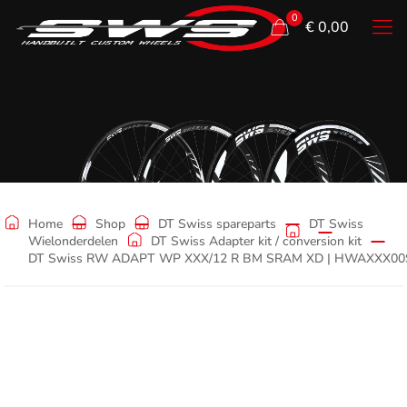
0
€ 0,00
Shop
Home
Shop
DT Swiss spareparts
DT Swiss
Wielonderdelen
DT Swiss Adapter kit / conversion kit
DT Swiss RW ADAPT WP XXX/12 R BM SRAM XD | HWAXXX00