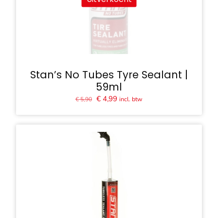
Stan’s No Tubes Tyre Sealant |
59ml
Oorspronkelijke
Huidige
€
4,99
incl. btw
€
5,90
prijs
prijs
was:
is:
€ 5,90.
€ 4,99.