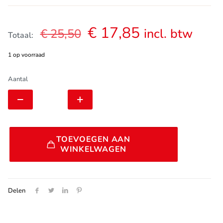
Oorspronkelijke
Huidige
€
17,85
incl. btw
€
25,50
Totaal:
prijs
prijs
1 op voorraad
was:
is:
€ 25,50.
€ 17,85.
DT
Aantal
Swiss
RW
ADAPT
WP
XXXR
Alternative:
TA12
TOEVOEGEN AAN
B
WINKELWAGEN
SRAM
XDR
|
HWAXXX00S8124S
Delen
aantal