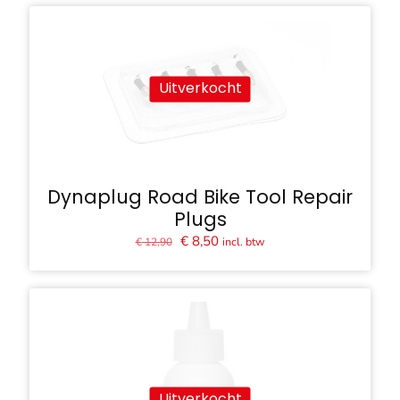
€ 20,00.
€ 16,00.
Uitverkocht
Dynaplug Road Bike Tool Repair
Plugs
Oorspronkelijke
Huidige
€
8,50
incl. btw
€
12,90
prijs
prijs
was:
is:
€ 12,90.
€ 8,50.
Uitverkocht