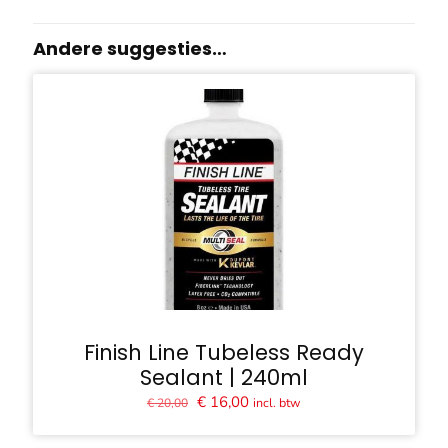
Andere suggesties…
Finish Line Tubeless Ready
Sealant | 240ml
Oorspronkelijke
Huidige
€
16,00
incl. btw
€
20,00
prijs
prijs
was:
is: