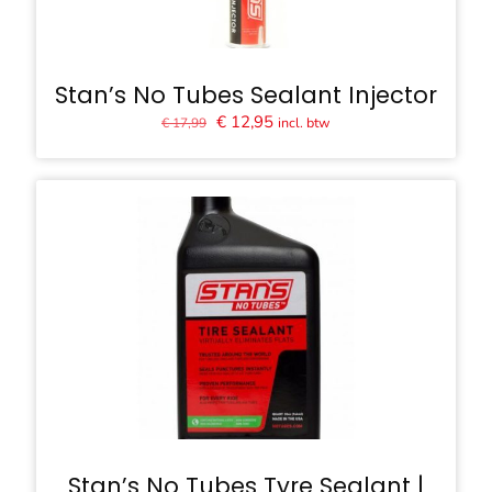
Stan’s No Tubes Sealant Injector
Oorspronkelijke
Huidige
€
12,95
incl. btw
€
17,99
prijs
prijs
was:
is:
€ 17,99.
€ 12,95.
Stan’s No Tubes Tyre Sealant |