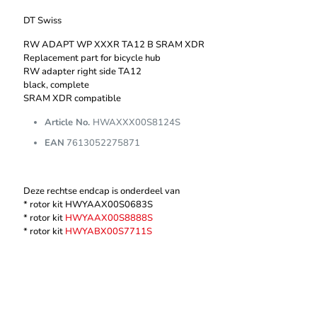
DT Swiss
RW ADAPT WP XXXR TA12 B SRAM XDR
Replacement part for bicycle hub
RW adapter right side TA12
black, complete
SRAM XDR compatible
Article No.
HWAXXX00S8124S
EAN
7613052275871
Deze rechtse endcap is onderdeel van
* rotor kit HWYAAX00S0683S
* rotor kit
HWYAAX00S8888S
* rotor kit
HWYABX00S7711S