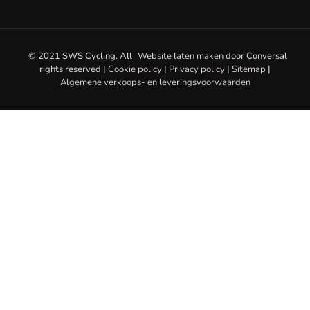
© 2021 SWS Cycling. All
Website laten maken
door
Conversal
rights reserved |
Cookie policy
|
Privacy policy
|
Sitemap
|
Algemene verkoops- en leveringsvoorwaarden