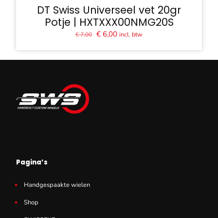
DT Swiss Universeel vet 20gr
Potje | HXTXXX00NMG20S
Oorspronkelijke
Huidige
€
6,00
incl. btw
€
7,00
prijs
prijs
was:
is:
€ 7,00.
€ 6,00.
Pagina’s
Handgespaakte wielen
Shop