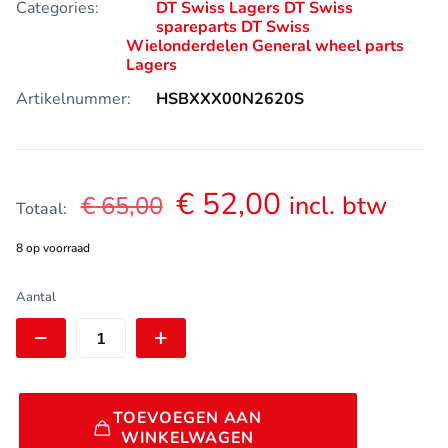
Categories:
DT Swiss Lagers
DT Swiss
spareparts
DT Swiss
Wielonderdelen
General wheel parts
Lagers
Artikelnummer:
HSBXXX00N2620S
Oorspronkelijke
Huidige
€
52,00
incl. btw
€
65,00
Totaal:
prijs
prijs
8 op voorraad
was:
is:
€ 65,00.
€ 52,00.
DT
Aantal
Swiss
lager
1830
|
CERAMIC
Alternative:
:
TOEVOEGEN AAN
18x30x7mm
WINKELWAGEN