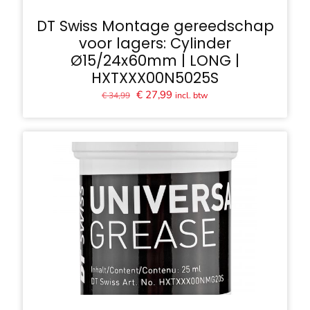
DT Swiss Montage gereedschap
voor lagers: Cylinder
Ø15/24x60mm | LONG |
HXTXXX00N5025S
Oorspronkelijke
Huidige
€
27,99
incl. btw
€
34,99
prijs
prijs
was:
is:
€ 34,99.
€ 27,99.