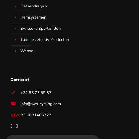
Fietsendragers
Remsystemen
Swisseye Sportbrillen
TubeLessReady Producten
Wahoo
Contact
+32 53 77 95 87
info@sws-cycling.com
BE 0831403727