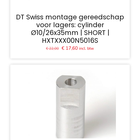
DT Swiss montage gereedschap
voor lagers: cylinder
Ø10/26x35mm | SHORT |
HXTXXX00N5016S
Oorspronkelijke
Huidige
€
17,60
incl. btw
€
22,00
prijs
prijs
was:
is:
€ 22,00.
€ 17,60.