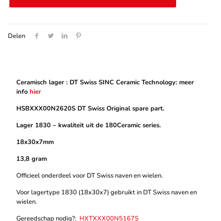
|
HSBXXX00N2620S
aantal
Delen
Ceramisch lager : DT Swiss SINC Ceramic Technology: meer
info
hier
HSBXXX00N2620S DT Swiss Original spare part.
Lager 1830 – kwaliteit uit de 180Ceramic series.
18x30x7mm
13,8 gram
Officieel onderdeel voor DT Swiss naven en wielen.
Voor lagertype 1830 (18x30x7) gebruikt in DT Swiss naven en
wielen.
Gereedschap nodig?:
HXTXXX00N5167S