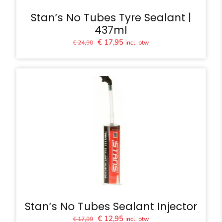
Stan’s No Tubes Tyre Sealant |
437ml
Oorspronkelijke
Huidige
€
17,95
incl. btw
€
24,90
prijs
prijs
was:
is:
€ 24,90.
€ 17,95.
Stan’s No Tubes Sealant Injector
Oorspronkelijke
Huidige
€
12,95
incl. btw
€
17,99