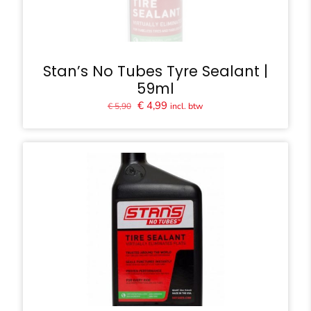
Stan’s No Tubes Tyre Sealant |
59ml
Oorspronkelijke
Huidige
€
4,99
incl. btw
€
5,90
prijs
prijs
was:
is:
€ 5,90.
€ 4,99.