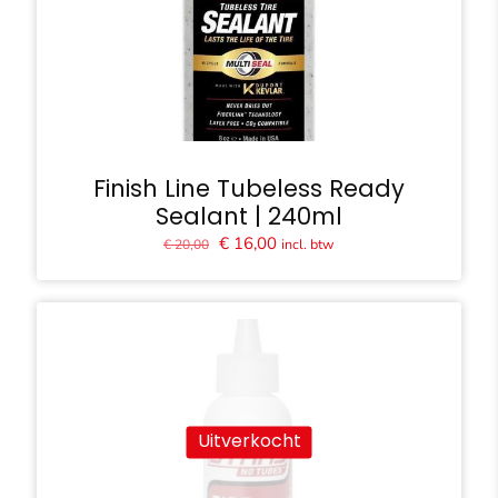
Finish Line Tubeless Ready
Sealant | 240ml
Oorspronkelijke
Huidige
€
16,00
incl. btw
€
20,00
prijs
prijs
was:
is:
€ 20,00.
€ 16,00.
Uitverkocht