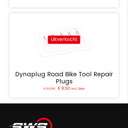
prijs
prijs
was:
is:
€ 17,99.
€ 12,95.
Uitverkocht
Dynaplug Road Bike Tool Repair
Plugs
Oorspronkelijke
Huidige
€
8,50
incl. btw
€
12,90
prijs
prijs
was:
is:
€ 12,90.
€ 8,50.