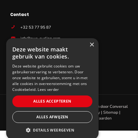
Contact
+32 53 77 95 87
info@sws-cycling.com
×
Deze website maakt
BE 0831403727
gebruik van cookies.
Deze website gebruikt cookies om uw
gebruikerservaring te verbeteren. Door
onze website te gebruiken, stemt u in met
alle cookies in overeenstemming met ons
Cookiebeleid.
Lees verder
ALLES ACCEPTEREN
© 2021 SWS Cycling. All
Website laten maken
door
Conversal
rights reserved |
Cookie policy
|
Privacy policy
|
Sitemap
|
ALLES AFWIJZEN
Algemene verkoops- en leveringsvoorwaarden
DETAILS WEERGEVEN