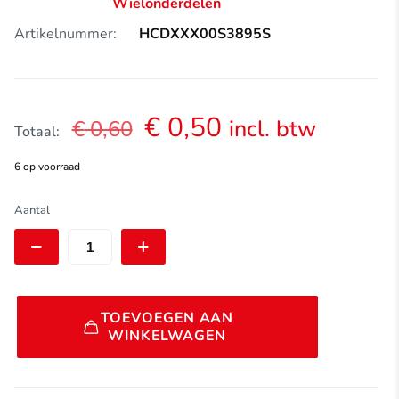
Wielonderdelen
Artikelnummer:
HCDXXX00S3895S
Oorspronkelijke
Huidige
€
0,50
incl. btw
€
0,60
Totaal:
prijs
prijs
6 op voorraad
was:
is:
€ 0,60.
€ 0,50.
DT
Aantal
Swiss
SHIM
RING
Ø26/20X0.5MM
|
Alternative:
HCDXXX00S3895S
TOEVOEGEN AAN
aantal
WINKELWAGEN