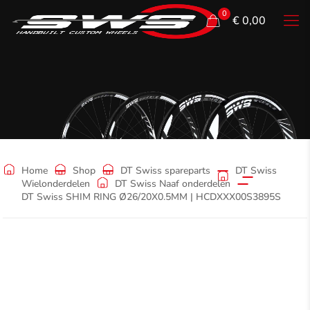
0
€ 0,00
Shop
Home
Shop
DT Swiss spareparts
DT Swiss
Wielonderdelen
DT Swiss Naaf onderdelen
DT Swiss SHIM RING Ø26/20X0.5MM | HCDXXX00S3895S