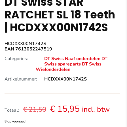
DT Swiss STAR
RATCHET SL 18 Teeth
| HCDXXX00N1742S
HCDXXX00N1742S
EAN 7613052247519
Categories:
DT Swiss Naaf onderdelen
DT
Swiss spareparts
DT Swiss
Wielonderdelen
Artikelnummer:
HCDXXX00N1742S
Oorspronkelijke
Huidige
€
15,95
incl. btw
€
21,50
Totaal:
prijs
prijs
8 op voorraad
was:
is: