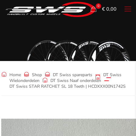
0
€ 0,00
Shop
Home
Shop
DT Swiss spareparts
DT Swiss
Wielonderdelen
DT Swiss Naaf onderdelen
DT Swiss STAR RATCHET SL 18 Teeth | HCDXXX00N1742S