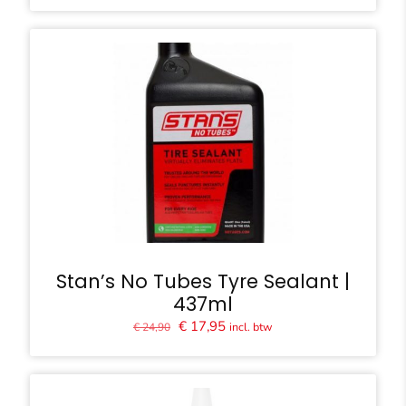
was:
is:
€ 12,90.
€ 8,50.
Stan’s No Tubes Tyre Sealant |
437ml
Oorspronkelijke
Huidige
€
17,95
incl. btw
€
24,90
prijs
prijs
was:
is:
€ 24,90.
€ 17,95.