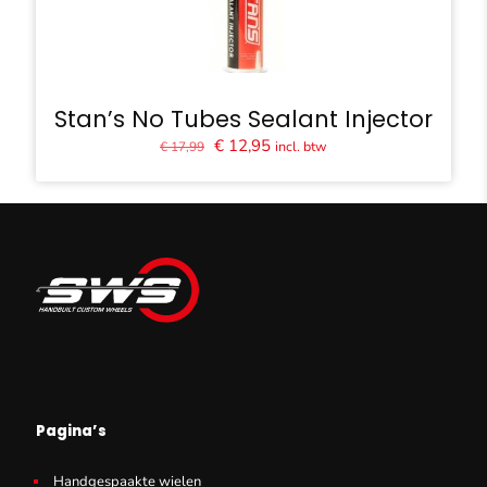
Stan’s No Tubes Sealant Injector
Oorspronkelijke
Huidige
€
12,95
incl. btw
€
17,99
prijs
prijs
was:
is:
€ 17,99.
€ 12,95.
Pagina’s
Handgespaakte wielen