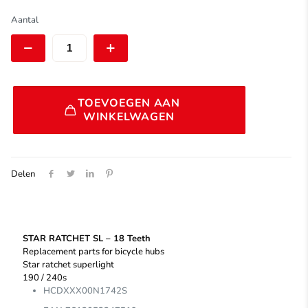
€ 21,50.
€ 15,95.
DT
Aantal
Swiss
STAR
RATCHET
SL
18
Alternative:
Teeth
TOEVOEGEN AAN
|
WINKELWAGEN
HCDXXX00N1742S
aantal
Delen
STAR RATCHET SL – 18 Teeth
Replacement parts for bicycle hubs
Star ratchet superlight
190 / 240s
HCDXXX00N1742S