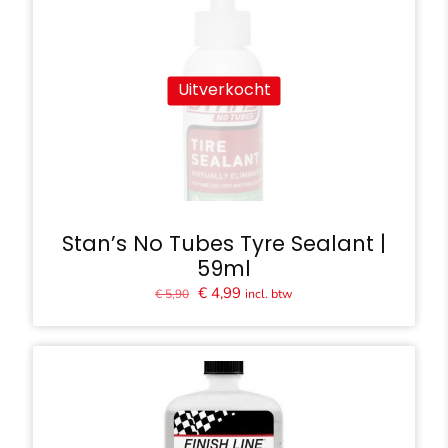
Uitverkocht
Stan’s No Tubes Tyre Sealant |
59ml
Oorspronkelijke
Huidige
€
4,99
incl. btw
€
5,90
prijs
prijs
was:
is:
€ 5,90.
€ 4,99.