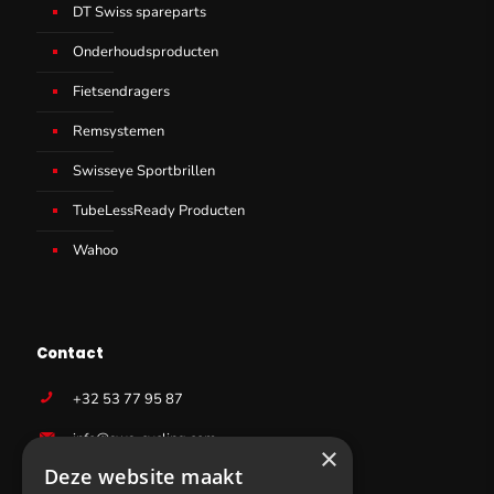
DT Swiss spareparts
Onderhoudsproducten
Fietsendragers
Remsystemen
Swisseye Sportbrillen
TubeLessReady Producten
Wahoo
Contact
+32 53 77 95 87
info@sws-cycling.com
×
Deze website maakt
BE 0831403727