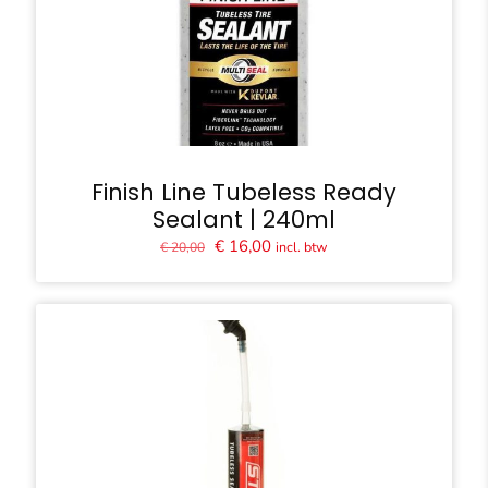
Finish Line Tubeless Ready
Sealant | 240ml
Oorspronkelijke
Huidige
€
16,00
incl. btw
€
20,00
prijs
prijs
was:
is:
€ 20,00.
€ 16,00.