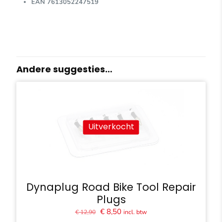
EAN 7613052247519
Andere suggesties…
Uitverkocht
Dynaplug Road Bike Tool Repair
Plugs
Oorspronkelijke
Huidige
€
8,50
incl. btw
€
12,90
prijs
prijs