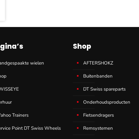
gina’s
Shop
andgespaakte wielen
AFTERSHOKZ
hop
Buitenbanden
WISSEYE
DT Swiss spareparts
erhuur
Onderhoudsproducten
ahoo Trainers
Fietsendragers
ervice Point DT Swiss Wheels
Remsystemen