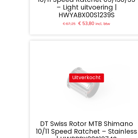
– Light uitvoering |
HWYABX00S1239S
Oorspronkelijke
Huidige
€
53,80
incl. btw
€
67,25
prijs
prijs
was:
is:
€ 67,25.
€ 53,80.
Uitverkocht
DT Swiss Rotor MTB Shimano
10/11 Speed Ratchet – Stainless