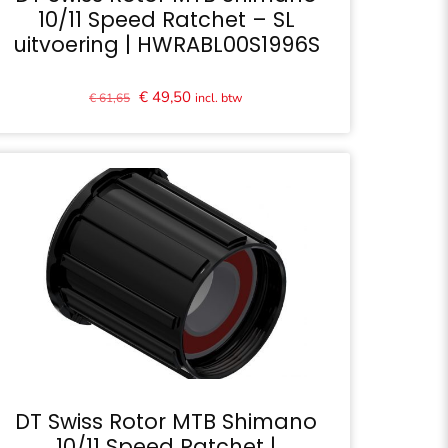
10/11 Speed Ratchet – SL
uitvoering | HWRABL00S1996S
Oorspronkelijke
Huidige
€
49,50
incl. btw
€
61,65
prijs
prijs
was:
is:
€ 61,65.
€ 49,50.
DT Swiss Rotor MTB Shimano
10/11 Speed Ratchet |