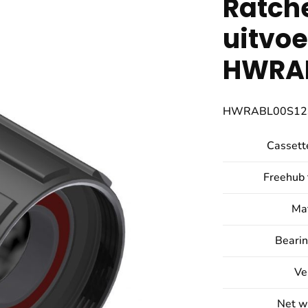
Ratche
uitvoe
HWRAB
HWRABL00S12
Cassette
Freehub 
Mat
Bearin
Ve
Net we