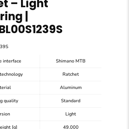
t – Light
ring |
L00S1239S
39S
 interface
Shimano MTB
technology
Ratchet
erial
Aluminum
g quality
Standard
rsion
Light
ight [g]
49.000