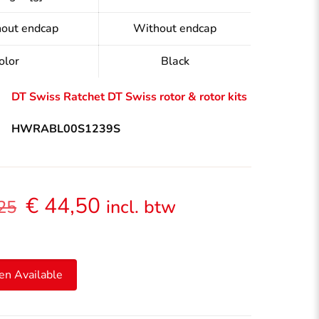
hout endcap
Without endcap
olor
Black
DT Swiss Ratchet
DT Swiss rotor & rotor kits
HWRABL00S1239S
Oorspronkelijke
Huidige
€
44,50
incl. btw
25
prijs
prijs
was:
is:
€ 49,25.
€ 44,50.
en Available