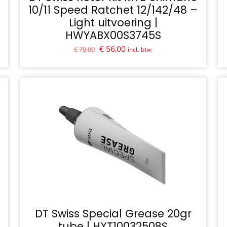
10/11 Speed Ratchet 12/142/48 –
Light uitvoering |
HWYABX00S3745S
Oorspronkelijke
Huidige
€
56,00
incl. btw
€
70,00
prijs
prijs
was:
is:
€ 70,00.
€ 56,00.
DT Swiss Special Grease 20gr
tube | HXT10032508S