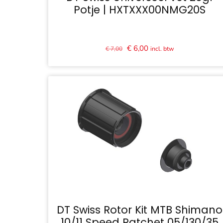
Potje | HXTXXX00NMG20S
Oorspronkelijke
Huidige
€
6,00
incl. btw
€
7,00
prijs
prijs
was:
is:
€ 7,00.
€ 6,00.
DT Swiss Rotor Kit MTB Shimano
10/11 Speed Ratchet 05/130/35