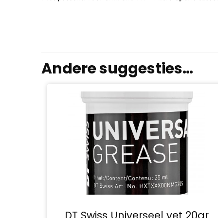
Andere suggesties…
DT Swiss Universeel vet 20gr