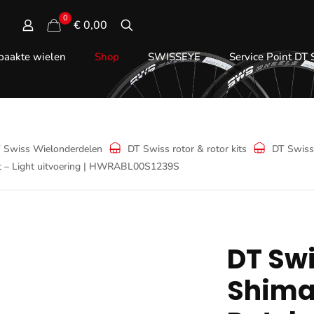
0
€ 0,00
aakte wielen
Shop
SWISSEYE
Service Point DT
 Swiss Wielonderdelen
DT Swiss rotor & rotor kits
DT Swiss
t – Light uitvoering | HWRABL00S1239S
DT Swi
Shima