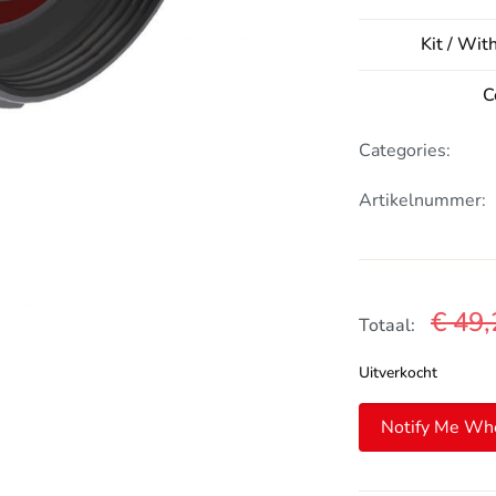
Kit / Wit
C
Categories:
Artikelnummer:
€
49,
Totaal:
Uitverkocht
Notify Me Wh