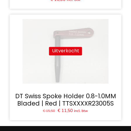
Uitverkocht
DT Swiss Spoke Holder 0.8-1.0MM
Bladed | Red | TTSXXXXR23005S
Oorspronkelijke
Huidige
€
11,50
incl. btw
€
15,50
prijs
prijs
was:
is:
€ 15,50.
€ 11,50.