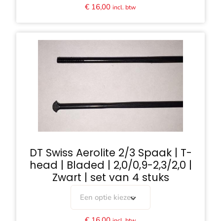
€
16,00
incl. btw
DT Swiss Aerolite 2/3 Spaak | T-
head | Bladed | 2,0/0,9-2,3/2,0 |
Zwart | set van 4 stuks
Een optie kiezen
€
16,00
incl. btw