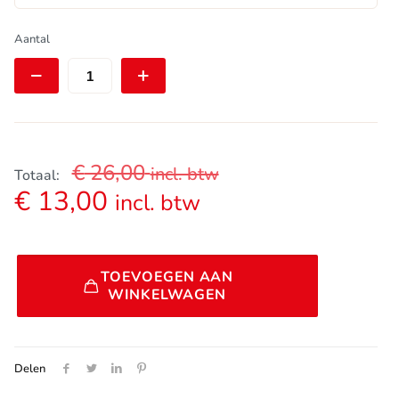
DT
Aantal
Swiss
Aerolite
Spaak
|
J-
bend
|
€
26,00
incl. btw
Bladed
Totaal:
|
€
13,00
incl. btw
2,0/0,9-
2,3/2,0
|
Wit
Alternative:
|
TOEVOEGEN AAN
set
WINKELWAGEN
van
4
stuks
aantal
Delen