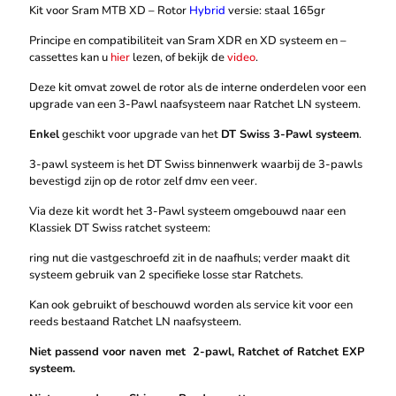
Kit voor Sram MTB XD – Rotor
Hybrid
versie: staal 165gr
Principe en compatibiliteit van Sram XDR en XD systeem en –
cassettes kan u
hier
lezen, of bekijk de
video
.
Deze kit omvat zowel de rotor als de interne onderdelen voor een
upgrade van een 3-Pawl naafsysteem naar Ratchet LN systeem.
Enkel
geschikt voor upgrade van het
DT Swiss 3-Pawl systeem
.
3-pawl systeem is het DT Swiss binnenwerk waarbij de 3-pawls
bevestigd zijn op de rotor zelf dmv een veer.
Via deze kit wordt het 3-Pawl systeem omgebouwd naar een
Klassiek DT Swiss ratchet systeem:
ring nut die vastgeschroefd zit in de naafhuls; verder maakt dit
systeem gebruik van 2 specifieke losse star Ratchets.
Kan ook gebruikt of beschouwd worden als service kit voor een
reeds bestaand Ratchet LN naafsysteem.
Niet passend voor naven met 2-pawl, Ratchet of Ratchet EXP
systeem.