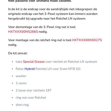
Niet passend voor Shimano Road cassette.
In de kit is de endcap voor de aandrijfzijde niet inbegrepen: de
originele endcap van het 3-Pawl systeem kan immers worden
hergebruikt bij upgrade naar het Ratchet LN systeem.
Voor demontage van de 3-Pawl ring nut is tool
HXTXXX00N5266S
nodig.
Voor montage van de ratchet ring nut is tool
HXTXXX00N5027S
nodig.
De kit omvat:
tube
Special Grease
voor ratchet en Ratchet LN systeem
Rotor
Hybrid
Ratchet LN voor Sram MTB XD
washer
2 veren
2 losse star ratchets 18T
ring nut voor Ratchet
shim ring