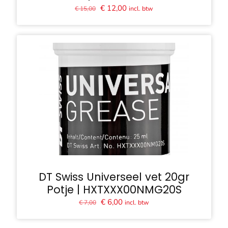
Oorspronkelijke
Huidige
€
12,00
incl. btw
€
15,00
prijs
prijs
was:
is:
€ 15,00.
€ 12,00.
DT Swiss Universeel vet 20gr
Potje | HXTXXX00NMG20S
Oorspronkelijke
Huidige
€
6,00
incl. btw
€
7,00
prijs
prijs
was:
is: