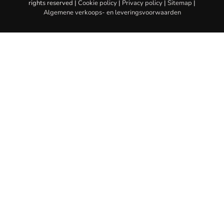
rights reserved |
Cookie policy
|
Privacy policy
|
Sitemap
|
Algemene verkoops- en leveringsvoorwaarden