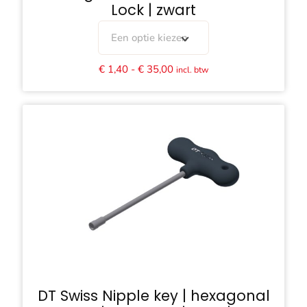
Lock | zwart
Een optie kiezen
Prijsklasse:
€
1,40
-
€
35,00
incl. btw
€ 1,40
tot
€ 35,00
DT Swiss Nipple key | hexagonal