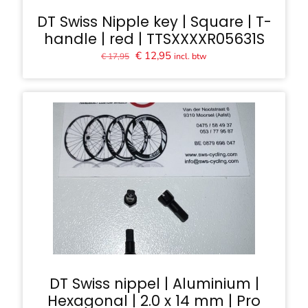
DT Swiss Nipple key | Square | T-
handle | red | TTSXXXXR05631S
Oorspronkelijke
Huidige
€
12,95
incl. btw
€
17,95
prijs
prijs
was:
is:
€ 17,95.
€ 12,95.
DT Swiss nippel | Aluminium |
Hexagonal | 2.0 x 14 mm | Pro