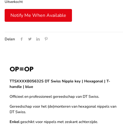
Uitverkocht
was:
is:
€ 17,50.
€ 8,75.
Notify Me When Available
Delen
OP=OP
TTSXXXXB05632S DT Swiss Nipple key | Hexagonal | T-
handle | blue
Officieel en professioneel gereedschap van DT Swiss.
Gereedschap voor het (de)monteren van hexagonal nippels van
DT Swiss.
Enkel
geschikt voor nippels met zeskant achterzijde.