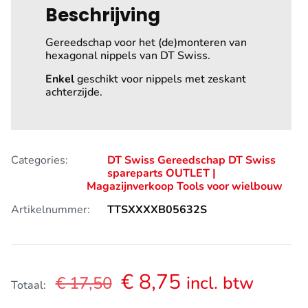
Beschrijving
Gereedschap voor het (de)monteren van
hexagonal nippels van DT Swiss.
Enkel
geschikt voor nippels met zeskant
achterzijde.
Categories:
DT Swiss Gereedschap
DT Swiss
spareparts
OUTLET |
Magazijnverkoop
Tools voor wielbouw
Artikelnummer:
TTSXXXXB05632S
Oorspronkelijke
Huidige
€
8,75
incl. btw
€
17,50
Totaal:
prijs
prijs