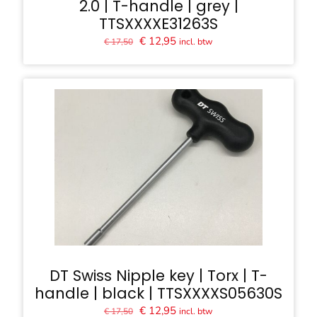
2.0 | T-handle | grey |
TTSXXXXE31263S
Oorspronkelijke
Huidige
€
12,95
incl. btw
€
17,50
prijs
prijs
was:
is:
€ 17,50.
€ 12,95.
DT Swiss Nipple key | Torx | T-
handle | black | TTSXXXXS05630S
Oorspronkelijke
Huidige
€
12,95
incl. btw
€
17,50