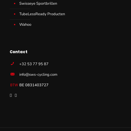
Swisseye Sportbrillen
TubeLessReady Producten
Wahoo
Contact
+32 53 77 95 87
info@sws-cycling.com
BE 0831403727