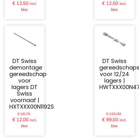
prijs
prijs
Huidige
Huidige
€
12,50
€
12,50
incl.
incl.
was:
was:
prijs
prijs
btw
btw
€ 17,00.
€ 17,00.
is:
is:
€ 12,50.
€ 12,50.
DT Swiss
DT Swiss
demontage
gereedschaps
gereedschap
voor 12/24
voor
lagers |
lagers DT
HWTXXX00N4
Swiss
voornaaf |
HXTXXX00N1192S
Oorspronkelijke
Oorspro
€
18,75
€
125,00
prijs
prijs
Huidige
Huidige
€
12,00
€
99,00
incl.
incl.
was:
was:
prijs
prijs
btw
btw
€ 18,75.
€ 125,0
is:
is:
€ 12,00.
€ 99,00.