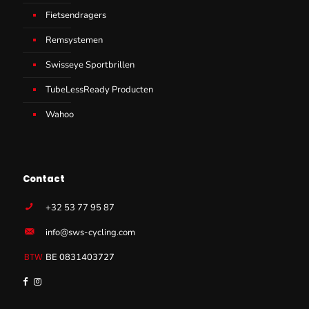
Fietsendragers
Remsystemen
Swisseye Sportbrillen
TubeLessReady Producten
Wahoo
Contact
+32 53 77 95 87
info@sws-cycling.com
BE 0831403727