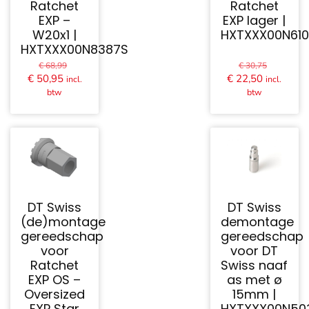
Ratchet
Ratchet
EXP –
EXP lager |
W20x1 |
HXTXXX00N61
HXTXXX00N8387S
Oorspronkelijke
Oorspron
€
68,99
€
30,75
prijs
prijs
Huidige
Huidige
€
50,95
€
22,50
incl.
incl.
was:
was:
prijs
prijs
btw
btw
€ 68,99.
€ 30,75.
is:
is:
€ 50,95.
€ 22,50.
DT Swiss
DT Swiss
(de)montage
demontage
gereedschap
gereedschap
voor
voor DT
Ratchet
Swiss naaf
EXP OS –
as met ø
Oversized
15mm |
EXP Star
HXTXXX00N50