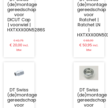
(de)montage
(de)montage
gereedschap
gereedschap
voor
voor
DICUT Cap
Ratchet |
| voorwiel |
Ratchet LN
HXTXXX00N5286S
|
HXTXXX00N50
Oorspronkelijke
Oorspron
€
42,75
€
68,99
prijs
prijs
Huidige
Huidige
€
20,00
€
50,95
incl.
incl.
was:
was:
prijs
prijs
btw
btw
€ 42,75.
€ 68,99.
is:
is:
€ 20,00.
€ 50,95.
DT Swiss
DT Swiss
(de)montage
(de)montage
gereedschap
gereedschap
voor
voor