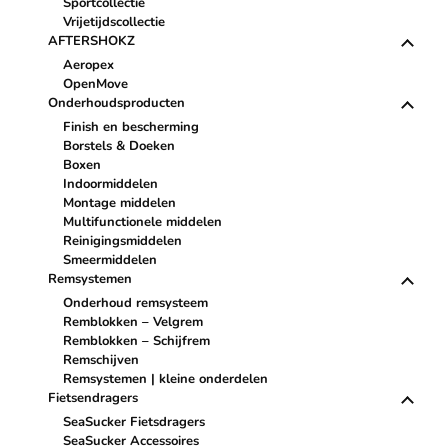
Sportcollectie
Vrijetijdscollectie
AFTERSHOKZ
Aeropex
OpenMove
Onderhoudsproducten
Finish en bescherming
Borstels & Doeken
Boxen
Indoormiddelen
Montage middelen
Multifunctionele middelen
Reinigingsmiddelen
Smeermiddelen
Remsystemen
Onderhoud remsysteem
Remblokken – Velgrem
Remblokken – Schijfrem
Remschijven
Remsystemen | kleine onderdelen
Fietsendragers
SeaSucker Fietsdragers
SeaSucker Accessoires