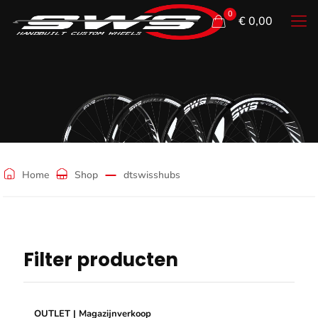
0
€ 0,00
dtswisshubs
Home
Shop
dtswisshubs
Filter producten
OUTLET | Magazijnverkoop