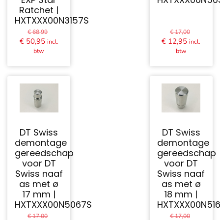
Ratchet |
HXTXXX00N3157S
Oorspronkelijke
Oorspron
€
68,99
€
17,00
prijs
prijs
Huidige
Huidige
€
50,95
€
12,95
incl.
incl.
was:
was:
prijs
prijs
btw
btw
€ 68,99.
€ 17,00.
is:
is:
€ 50,95.
€ 12,95.
DT Swiss
DT Swiss
demontage
demontage
gereedschap
gereedschap
voor DT
voor DT
Swiss naaf
Swiss naaf
as met ø
as met ø
17 mm |
18 mm |
HXTXXX00N5067S
HXTXXX00N51
Oorspronkelijke
Oorspron
€
17,00
€
17,00