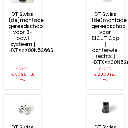
DT Swiss
DT Swiss
(de)montage
(de)montage
gereedschap
gereedschap
voor 3-
voor
pawl
DICUT Cap
systeem |
|
HXTXXX00N5266S
achterwiel
rechts |
HXTXXX00N52
Oorspronkelijke
Oorspron
€
68,99
€
42,75
prijs
prijs
Huidige
Huidige
€
50,95
€
20,00
incl.
incl.
was:
was:
prijs
prijs
btw
btw
€ 68,99.
€ 42,75.
is:
is:
€ 50,95.
€ 20,00.
DT Swiss
DT Swiss