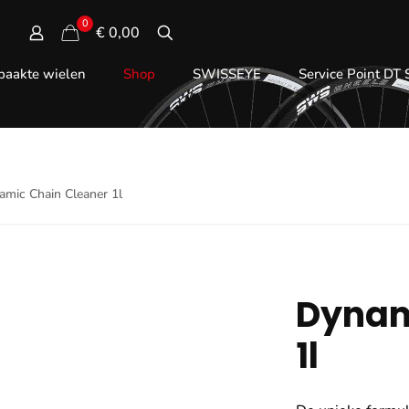
0
€ 0,00
aakte wielen
Shop
SWISSEYE
Service Point DT
amic Chain Cleaner 1l
Dynam
1l