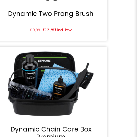
Dynamic Two Prong Brush
Oorspronkelijke
Huidige
€
7,50
incl. btw
€
9,99
prijs
prijs
was:
is:
€ 9,99.
€ 7,50.
Dynamic Chain Care Box
Premium