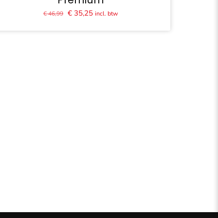
Oorspronkelijke
Huidige
€
35,25
incl. btw
€
46,99
prijs
prijs
was:
is:
€ 46,99.
€ 35,25.