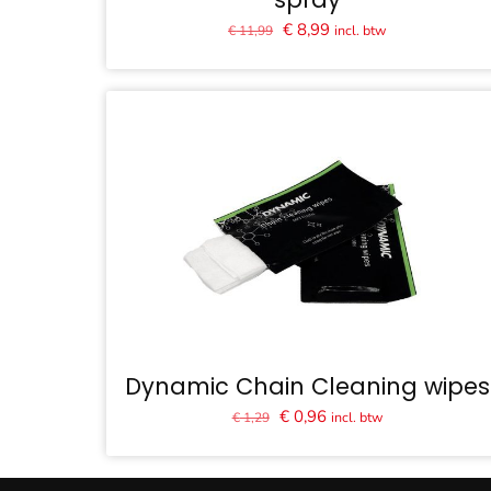
Oorspronkelijke
Huidige
€
8,99
incl. btw
€
11,99
prijs
prijs
was:
is:
€ 11,99.
€ 8,99.
Dynamic Chain Cleaning wipes
Oorspronkelijke
Huidige
€
0,96
incl. btw
€
1,29
prijs
prijs
was:
is: