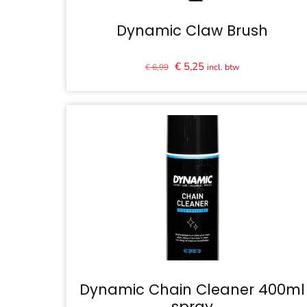
Dynamic Claw Brush
Oorspronkelijke
Huidige
€
5,25
incl. btw
€
6,99
prijs
prijs
was:
is:
€ 6,99.
€ 5,25.
Dynamic Chain Cleaner 400ml
spray