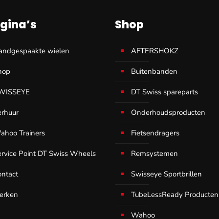
gina’s
Shop
andgespaakte wielen
AFTERSHOKZ
hop
Buitenbanden
WISSEYE
DT Swiss spareparts
erhuur
Onderhoudsproducten
ahoo Trainers
Fietsendragers
ervice Point DT Swiss Wheels
Remsystemen
ontact
Swisseye Sportbrillen
erken
TubeLessReady Producten
Wahoo