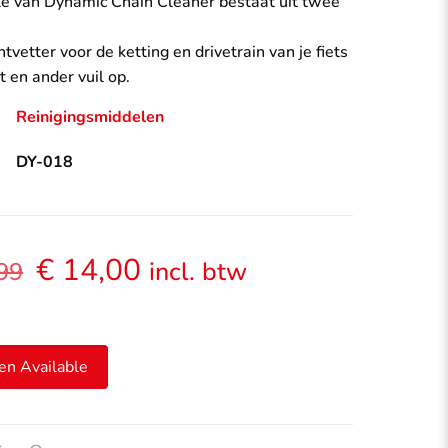
e van Dynamic Chain Cleaner bestaat uit twee
tvetter voor de ketting en drivetrain van je fiets
t en ander vuil op.
Reinigingsmiddelen
DY-018
Oorspronkelijke
Huidige
€
14,00
incl. btw
99
prijs
prijs
was:
is:
€ 17,99.
€ 14,00.
en Available