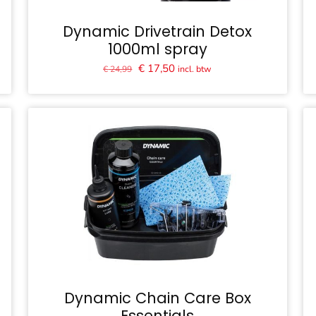
Dynamic Drivetrain Detox
1000ml spray
Oorspronkelijke
Huidige
€
17,50
incl. btw
€
24,99
prijs
prijs
was:
is:
€ 24,99.
€ 17,50.
Dynamic Chain Care Box
Essentials