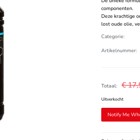
De unieke formul
componenten.
Deze krachtige on
lost oude olie, ve
Categorie:
Artikelnummer:
€
17,
Totaal:
Uitverkocht
Notify Me Wh