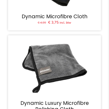
Dynamic Microfibre Cloth
Oorspronkelijke
Huidige
€
3,75
incl. btw
€
4,99
prijs
prijs
was:
is:
€ 4,99.
€ 3,75.
Dynamic Luxury Microfibre