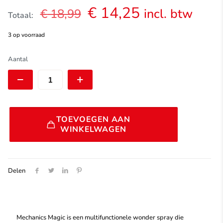
Oorspronkelijke
Huidige
€
14,25
incl. btw
€
18,99
Totaal:
prijs
prijs
3 op voorraad
was:
is:
€ 18,99.
€ 14,25.
Dynamic
Aantal
Mechanics
Magic
400ml
aantal
Alternative:
TOEVOEGEN AAN
WINKELWAGEN
Delen
Mechanics Magic is een multifunctionele wonder spray die