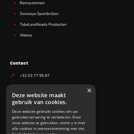
Remsystemen
Swisseye Sportbrillen
TubeLessReady Producten
Wahoo
Contact
+32 53 77 95 87
info@sws-cycling.com
×
Deze website maakt
BE 0831403727
gebruik van cookies.
Deze website gebruikt cookies om uw
gebruikerservaring te verbeteren. Door
onze website te gebruiken, stemt u in met
alle cookies in overeenstemming met ons