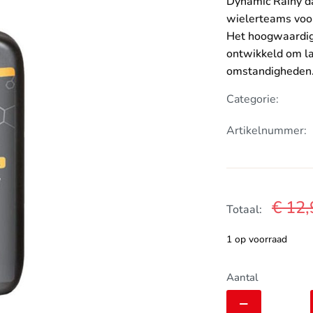
Dynamic Rainy da
wielerteams voo
Het hoogwaardige
ontwikkeld om la
omstandigheden
Categorie:
Artikelnummer:
€
12,
Totaal:
1 op voorraad
Dynamic
Aantal
Rainy
Day