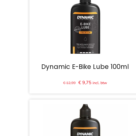
Dynamic E-Bike Lube 100ml
Oorspronkelijke
Huidige
€
9,75
incl. btw
€
12,99
prijs
prijs
was:
is:
€ 12,99.
€ 9,75.