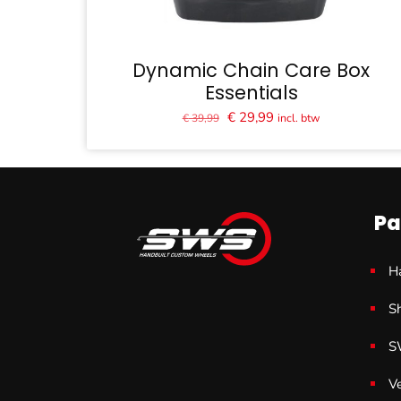
Dynamic Chain Care Box
Essentials
Oorspronkelijke
Huidige
€
29,99
incl. btw
€
39,99
prijs
prijs
was:
is:
€ 39,99.
€ 29,99.
Pa
H
S
S
V