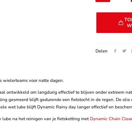
Extreme
Lube
TO
100ml
W
aantal
Delen
e wielerteams voor natte dagen.
aal ontwikkeld om langdurig effectief te blijven onder extreem n
ting gesmeerd blijft gedurende een fietstocht in de regen. De olie 
ele wet lube blijft Dynamic Rainy day langer effectief en bescherm
 lube na het reinigen van je fietsketting met
Dynamic Chain Clean