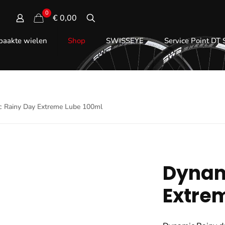
0
€ 0,00
aakte wielen
Shop
SWISSEYE
Service Point DT
 Rainy Day Extreme Lube 100ml
Dynam
Extre