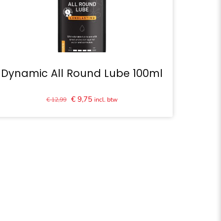
Dynamic All Round Lube 100ml
Oorspronkelijke
Huidige
€
9,75
incl. btw
€
12,99
prijs
prijs
was:
is:
€ 12,99.
€ 9,75.