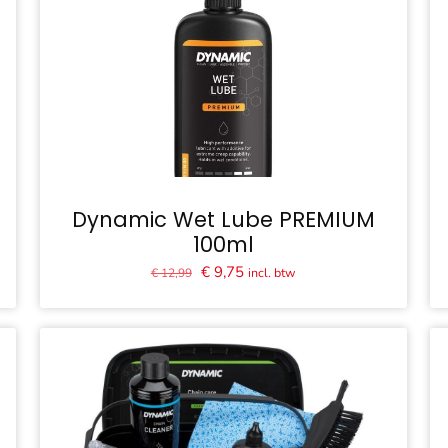
Dynamic Wet Lube PREMIUM
100ml
Oorspronkelijke
Huidige
€
9,75
incl. btw
€
12,99
prijs
prijs
was:
is:
€ 12,99.
€ 9,75.