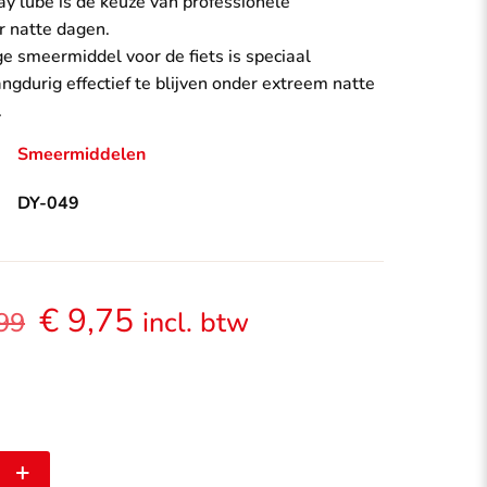
y lube is de keuze van professionele
r natte dagen.
 smeermiddel voor de fiets is speciaal
ngdurig effectief te blijven onder extreem natte
.
Smeermiddelen
DY-049
Oorspronkelijke
Huidige
€
9,75
incl. btw
99
prijs
prijs
was:
is:
€ 12,99.
€ 9,75.