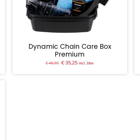
Dynamic Chain Care Box
Premium
Oorspronkelijke
Huidige
€
35,25
incl. btw
€
46,99
prijs
prijs
was:
is:
€ 46,99.
€ 35,25.