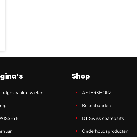
gina’s
Shop
andgespaakte wielen
AFTERSHOKZ
hop
Buitenbanden
WISSEYE
DT Swiss spareparts
erhuur
Onderhoudsproducten