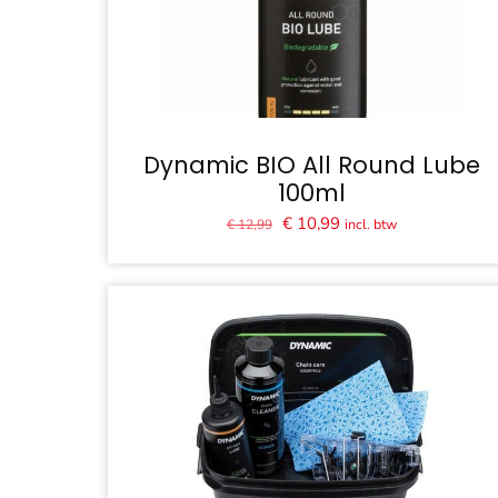
Dynamic BIO All Round Lube
100ml
Oorspronkelijke
Huidige
€
10,99
incl. btw
€
12,99
prijs
prijs
was:
is:
€ 12,99.
€ 10,99.