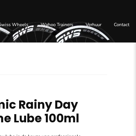
 Swiss Wheels
Wahoo Trainers
Verhuur
Contact
ic Rainy Day
me Lube 100ml