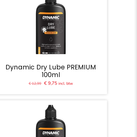
Dynamic Dry Lube PREMIUM
100ml
Oorspronkelijke
Huidige
€
9,75
incl. btw
€
12,99
prijs
prijs
was:
is:
€ 12,99.
€ 9,75.