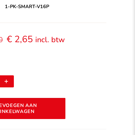
1-PK-SMART-V16P
Oorspronkelijke
Huidige
€
2,65
incl. btw
0
prijs
prijs
was:
is:
€ 3,50.
€ 2,65.
Alternative:
EVOEGEN AAN
INKELWAGEN