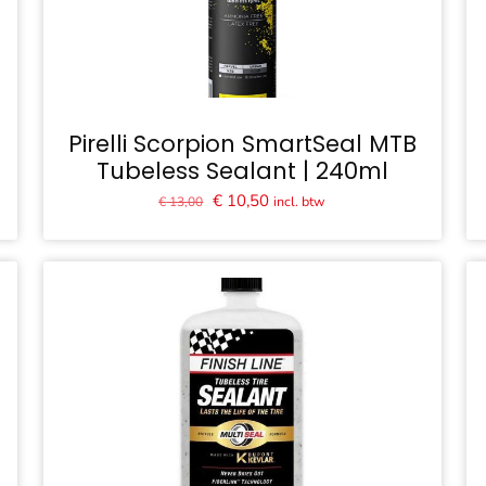
Pirelli Scorpion SmartSeal MTB
Tubeless Sealant | 240ml
Oorspronkelijke
Huidige
€
10,50
incl. btw
€
13,00
prijs
prijs
was:
is:
€ 13,00.
€ 10,50.