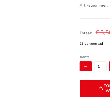
Artikelnummer:
€
3,5
Totaal:
23 op voorraad
Lezyne
Aantal
Smart
patch
aantal
TO
W