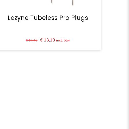
Lezyne Tubeless Pro Plugs
Oorspronkelijke
Huidige
€
13,10
incl. btw
€
17,45
prijs
prijs
was:
is:
€ 17,45.
€ 13,10.