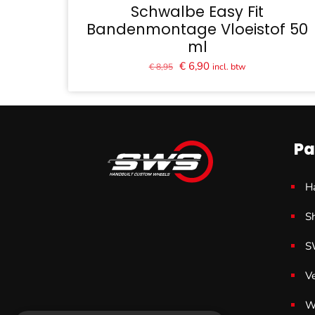
Schwalbe Easy Fit
Bandenmontage Vloeistof 50
ml
Oorspronkelijke
Huidige
€
6,90
incl. btw
€
8,95
prijs
prijs
was:
is:
€ 8,95.
€ 6,90.
Pa
H
S
S
V
W