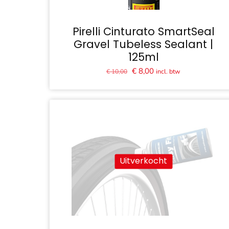
Pirelli Cinturato SmartSeal
Gravel Tubeless Sealant |
125ml
Oorspronkelijke
Huidige
€
8,00
incl. btw
€
10,00
prijs
prijs
was:
is:
€ 10,00.
€ 8,00.
Uitverkocht