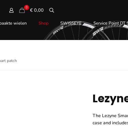
0
€ 0,00
aakte wielen
Shop
SWISSEYE
Service Point DT
art patch
Lezyn
The Lezyne Smart
case and includes