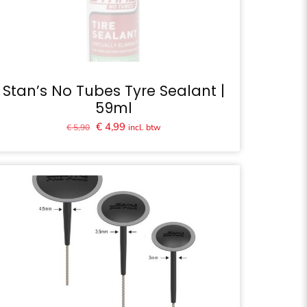
Stan’s No Tubes Tyre Sealant |
59ml
Oorspronkelijke
Huidige
€
4,99
incl. btw
€
5,90
prijs
prijs
was:
is:
€ 5,90.
€ 4,99.