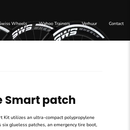
 Swiss Wheels
Wahoo Trainers
Verhuur
Contact
e Smart patch
 Kit utilizes an ultra-compact polypropylene
 six glueless patches, an emergency tire boot,