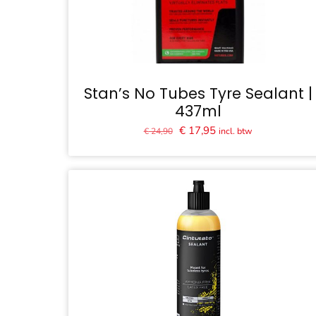
Stan’s No Tubes Tyre Sealant |
437ml
Oorspronkelijke
Huidige
€
17,95
incl. btw
€
24,90
prijs
prijs
was:
is:
€ 24,90.
€ 17,95.