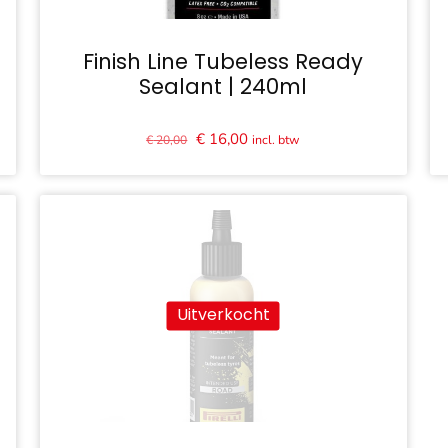
Finish Line Tubeless Ready
Sealant | 240ml
Oorspronkelijke
Huidige
€
16,00
incl. btw
€
20,00
prijs
prijs
was:
is:
€ 20,00.
€ 16,00.
Uitverkocht