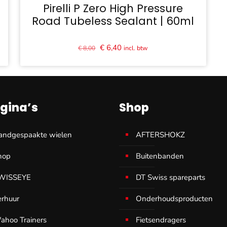
Pirelli P Zero High Pressure
Road Tubeless Sealant | 60ml
Oorspronkelijke
Huidige
€
6,40
incl. btw
€
8,00
prijs
prijs
was:
is:
€ 8,00.
€ 6,40.
gina’s
Shop
andgespaakte wielen
AFTERSHOKZ
hop
Buitenbanden
WISSEYE
DT Swiss spareparts
erhuur
Onderhoudsproducten
ahoo Trainers
Fietsendragers