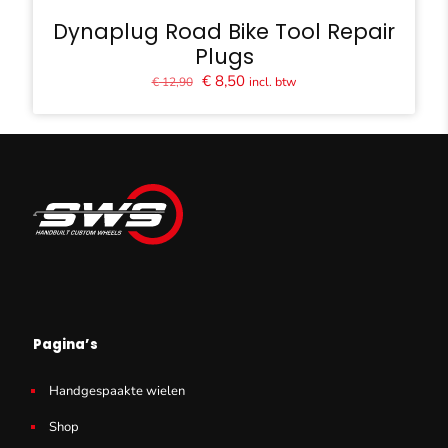
Dynaplug Road Bike Tool Repair
Plugs
Oorspronkelijke
Huidige
€
8,50
incl. btw
€
12,90
prijs
prijs
was:
is:
€ 12,90.
€ 8,50.
Pagina’s
Handgespaakte wielen
Shop