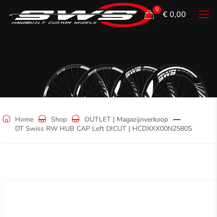
0
€ 0,00
Shop
Home
Shop
OUTLET | Magazijnverkoop
DT Swiss RW HUB CAP Left DICUT | HCDXXX00N2580S