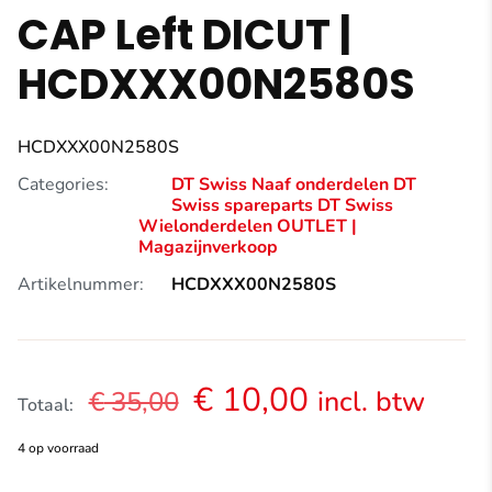
CAP Left DICUT |
HCDXXX00N2580S
HCDXXX00N2580S
Categories:
DT Swiss Naaf onderdelen
DT
Swiss spareparts
DT Swiss
Wielonderdelen
OUTLET |
Magazijnverkoop
Artikelnummer:
HCDXXX00N2580S
Oorspronkelijke
Huidige
€
10,00
incl. btw
€
35,00
Totaal:
prijs
prijs
4 op voorraad
was:
is: