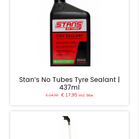
Stan’s No Tubes Tyre Sealant |
437ml
Oorspronkelijke
Huidige
€
17,95
incl. btw
€
24,90
prijs
prijs
was:
is:
€ 24,90.
€ 17,95.