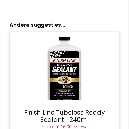
Andere suggesties…
Finish Line Tubeless Ready
Sealant | 240ml
Oorspronkelijke
Huidige
€
16,00
incl. btw
€
20,00