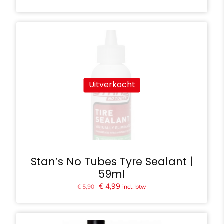
prijs
prijs
was:
is:
€ 20,00.
€ 16,00.
Uitverkocht
Stan’s No Tubes Tyre Sealant |
59ml
Oorspronkelijke
Huidige
€
4,99
incl. btw
€
5,90
prijs
prijs
was:
is:
€ 5,90.
€ 4,99.