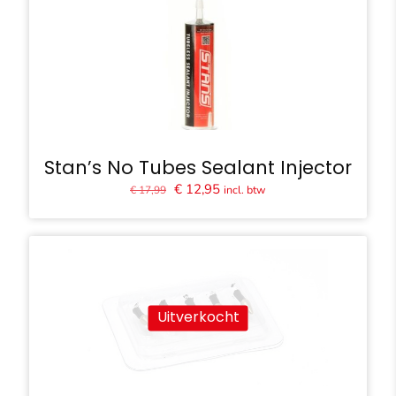
Stan’s No Tubes Sealant Injector
Oorspronkelijke
Huidige
€
12,95
incl. btw
€
17,99
prijs
prijs
was:
is:
€ 17,99.
€ 12,95.
Uitverkocht