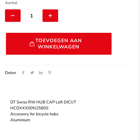
€ 35,00.
€ 10,00.
DT
Aantal
Swiss
RW
HUB
CAP
Left
Alternative:
DICUT
TOEVOEGEN AAN
|
WINKELWAGEN
HCDXXX00N2580S
aantal
Delen
DT Swiss RW HUB CAP Left DICUT
HCDXXX00N2580S
Accessory for bicycle hubs
Aluminium