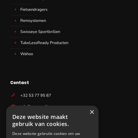
Fietsendragers
Remsystemen
Swisseye Sportbrillen
TubeLessReady Producten
Wahoo
Contact
+32 53 77 95 87
info@sws-cycling.com
×
Deze website maakt
BE 0831403727
gebruik van cookies.
Deze website gebruikt cookies om uw