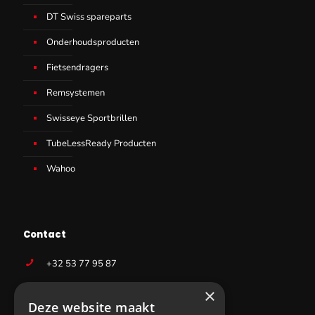
DT Swiss spareparts
Onderhoudsproducten
Fietsendragers
Remsystemen
Swisseye Sportbrillen
TubeLessReady Producten
Wahoo
Contact
+32 53 77 95 87
info@sws-cycling.com
×
Deze website maakt
BE 0831403727