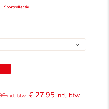
Sportcollectie
en
€
27,95
incl. btw
90
incl. btw