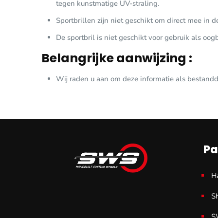
tegen kunstmatige UV-straling.
Sportbrillen zijn niet geschikt om direct mee in d
De sportbril is niet geschikt voor gebruik als o
Belangrijke aanwijzing :
Wij raden u aan om deze informatie als bestandd
Pa
H
S
S