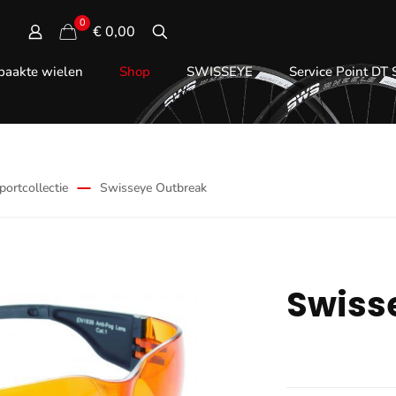
0
€ 0,00
aakte wielen
Shop
SWISSEYE
Service Point DT
portcollectie
Swisseye Outbreak
Swiss