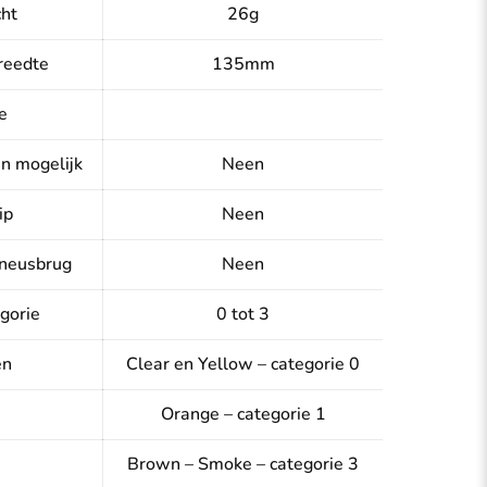
ht
26g
reedte
135mm
e
en mogelijk
Neen
ip
Neen
neusbrug
Neen
gorie
0 tot 3
en
Clear en Yellow – categorie 0
Orange – categorie 1
Brown – Smoke – categorie 3