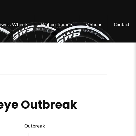
 Swiss Wheels
Wahoo Trainers
Verhuur
Contact
eye Outbreak
Outbreak