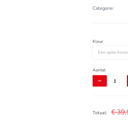
Categorie:
Kleur
Een optie kiez
Swisseye
Aantal
Outbreak
aantal
€
39,
Totaal: