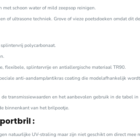
en met schoon water of mild zeepsop reinigen.
en of ultrasone techniek. Grove of vieze poetsdoeken omdat dit d
splintervrij polycarbonaat.
n.
, flexibele, splintervrije en antiallergische materiaal TR90.
speciale anti-aandamp/antikras coating die modelafhankelijk word
n, de transmissiewaarden en het aanbevolen gebruik in de tabel i
 de binnenkant van het brilpootje.
ortbril :
 natuurlijke UV-straling maar zijn niet geschikt om direct mee 