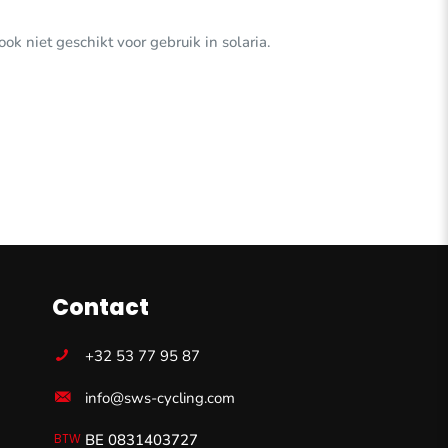
ok niet geschikt voor gebruik in solaria.
Contact
+32 53 77 95 87
info@sws-cycling.com
BE 0831403727