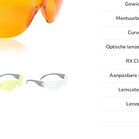
Gewic
Montuurb
Curv
Optische lenz
RX Cl
Aanpasbare 
Lenscate
Lenz