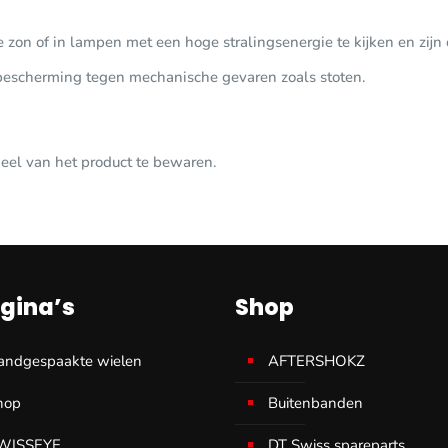
e zon of in lampen met een hoge stralingsenergie te kijken en zijn o
ogbescherming tegen mechanische gevaren zoals stoten.
eel van het product te bewaren.
gina’s
Shop
andgespaakte wielen
AFTERSHOKZ
hop
Buitenbanden
WISSEYE
DT Swiss spareparts