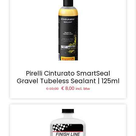
Pirelli Cinturato SmartSeal
Gravel Tubeless Sealant | 125ml
Oorspronkelijke
Huidige
€
8,00
incl. btw
€
10,00
prijs
prijs
was:
is:
€ 10,00.
€ 8,00.