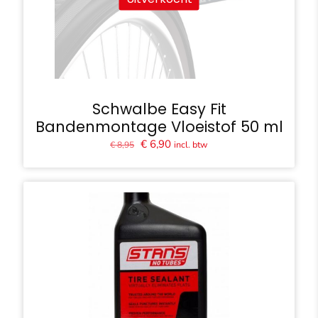
Schwalbe Easy Fit
Bandenmontage Vloeistof 50 ml
Oorspronkelijke
Huidige
€
6,90
incl. btw
€
8,95
prijs
prijs
was:
is:
€ 8,95.
€ 6,90.