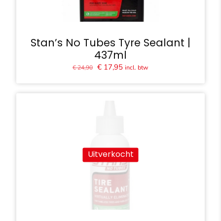
Stan’s No Tubes Tyre Sealant |
437ml
Oorspronkelijke
Huidige
€
17,95
incl. btw
€
24,90
prijs
prijs
was:
is:
€ 24,90.
€ 17,95.
Uitverkocht