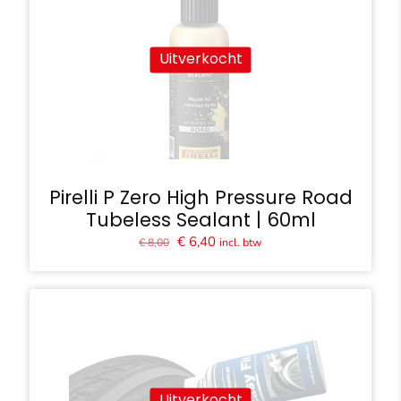
Uitverkocht
Pirelli P Zero High Pressure Road
Tubeless Sealant | 60ml
Oorspronkelijke
Huidige
€
6,40
incl. btw
€
8,00
prijs
prijs
was:
is:
€ 8,00.
€ 6,40.
Uitverkocht