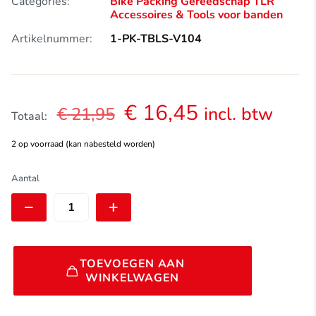
Categories:
Bike Packing
Gereedschap
TLR
Accessoires & Tools
voor banden
Artikelnummer:
1-PK-TBLS-V104
Oorspronkelijke
Huidige
€
16,45
incl. btw
€
21,95
Totaal:
prijs
prijs
2 op voorraad (kan nabesteld worden)
was:
is:
€ 21,95.
€ 16,45.
Lezyne
Aantal
Tubeless
Kit
aantal
Alternative:
TOEVOEGEN AAN
WINKELWAGEN