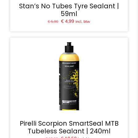
Stan’s No Tubes Tyre Sealant |
59ml
Oorspronkelijke
Huidige
€
4,99
incl. btw
€
5,90
prijs
prijs
was:
is:
€ 5,90.
€ 4,99.
Pirelli Scorpion SmartSeal MTB
Tubeless Sealant | 240ml