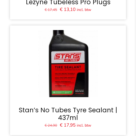
Lezyne Tubeless Pro Plugs
Oorspronkelijke
Huidige
€
13,10
incl. btw
€
17,45
prijs
prijs
was:
is:
€ 17,45.
€ 13,10.
Stan’s No Tubes Tyre Sealant |
437ml
Oorspronkelijke
Huidige
€
17,95
incl. btw
€
24,90
prijs
prijs