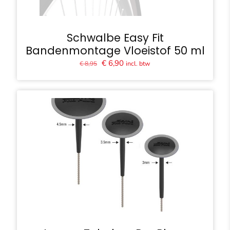
Schwalbe Easy Fit
Bandenmontage Vloeistof 50 ml
Oorspronkelijke
Huidige
€
6,90
incl. btw
€
8,95
prijs
prijs
was:
is:
€ 8,95.
€ 6,90.