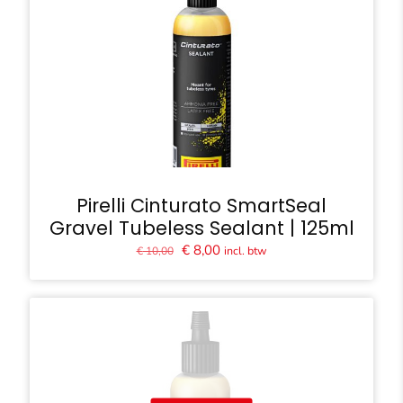
Pirelli Cinturato SmartSeal
Gravel Tubeless Sealant | 125ml
Oorspronkelijke
Huidige
€
8,00
incl. btw
€
10,00
prijs
prijs
was:
is:
€ 10,00.
€ 8,00.