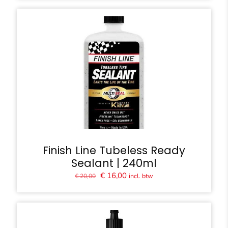
was:
is:
€ 24,90.
€ 17,95.
Finish Line Tubeless Ready
Sealant | 240ml
Oorspronkelijke
Huidige
€
16,00
incl. btw
€
20,00
prijs
prijs
was:
is:
€ 20,00.
€ 16,00.