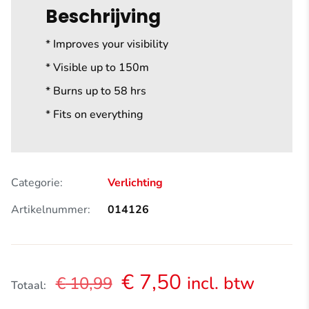
Beschrijving
* Improves your visibility
* Visible up to 150m
* Burns up to 58 hrs
* Fits on everything
Categorie:
Verlichting
Artikelnummer:
014126
Oorspronkelijke
Huidige
€
7,50
incl. btw
€
10,99
Totaal:
prijs
prijs