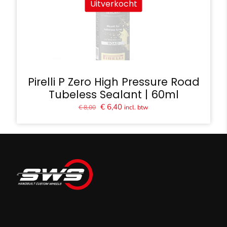
Uitverkocht
Pirelli P Zero High Pressure Road
Tubeless Sealant | 60ml
Oorspronkelijke
Huidige
€
6,40
incl. btw
€
8,00
prijs
prijs
was:
is:
€ 8,00.
€ 6,40.