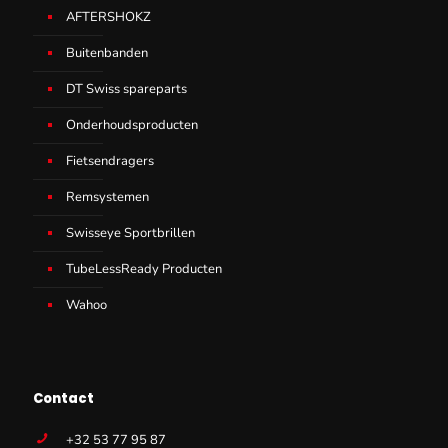
AFTERSHOKZ
Buitenbanden
DT Swiss spareparts
Onderhoudsproducten
Fietsendragers
Remsystemen
Swisseye Sportbrillen
TubeLessReady Producten
Wahoo
Contact
+32 53 77 95 87