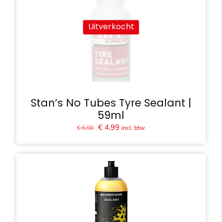
Uitverkocht
Stan’s No Tubes Tyre Sealant |
59ml
Oorspronkelijke
Huidige
€
4,99
incl. btw
€
5,90
prijs
prijs
was:
is:
€ 5,90.
€ 4,99.