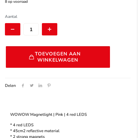
8 op voorraad
was:
is:
€ 10,99.
€ 7,50.
WOWOW
Aantal
Magnetlight
|
Pink
|
4
Alternative:
red
TOEVOEGEN AAN
LEDS
WINKELWAGEN
aantal
Delen
WOWOW Magnetlight | Pink | 4 red LEDS
* 4 red LEDS
* 45cm2 reflective material
* 2 strong magnets