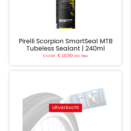
Pirelli Scorpion SmartSeal MTB
Tubeless Sealant | 240ml
Oorspronkelijke
Huidige
€
10,50
incl. btw
€
13,00
prijs
prijs
was:
is:
€ 13,00.
€ 10,50.
Uitverkocht