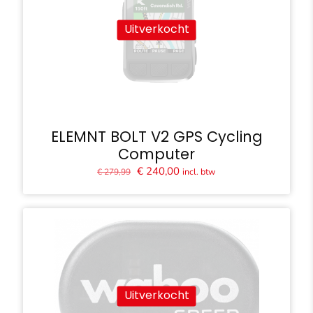
Uitverkocht
ELEMNT BOLT V2 GPS Cycling
Computer
Oorspronkelijke
Huidige
€
240,00
incl. btw
€
279,99
prijs
prijs
was:
is:
€ 279,99.
€ 240,00.
Uitverkocht