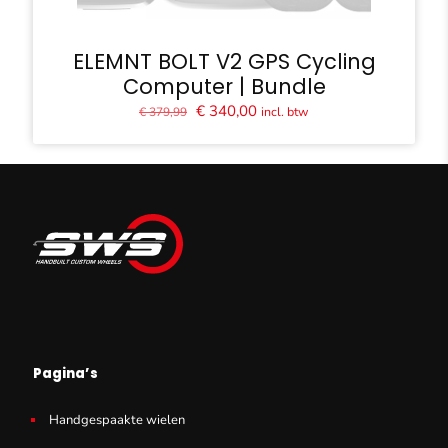
ELEMNT BOLT V2 GPS Cycling
Computer | Bundle
Oorspronkelijke
Huidige
€
340,00
incl. btw
€
379,99
prijs
prijs
was:
is:
€ 379,99.
€ 340,00.
Pagina’s
Handgespaakte wielen