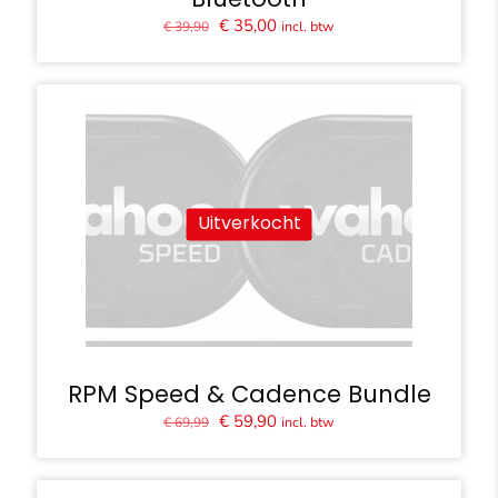
Oorspronkelijke
Huidige
€
35,00
incl. btw
€
39,90
prijs
prijs
was:
is:
€ 39,90.
€ 35,00.
Uitverkocht
RPM Speed & Cadence Bundle
Oorspronkelijke
Huidige
€
59,90
incl. btw
€
69,99
prijs
prijs
was:
is:
€ 69,99.
€ 59,90.