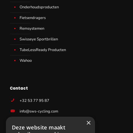
Onderhoudsproducten
Fietsendragers
Remsystemen
Swisseye Sportbrillen
TubeLessReady Producten
Wahoo
Contact
+32 53 77 95 87
info@sws-cycling.com
×
BE 0831403727
Deze website maakt