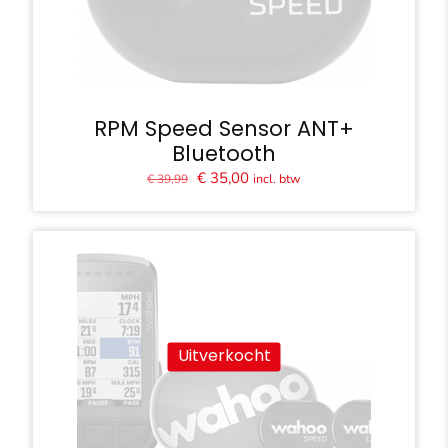
RPM Speed Sensor ANT+
Bluetooth
Oorspronkelijke
Huidige
€
35,00
incl. btw
€
39,99
prijs
prijs
was:
is:
€ 39,99.
€ 35,00.
Uitverkocht