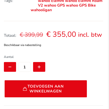
Tags:
wahoo Elemnt
wahoo Elemnt Roam
V2
wahoo GPS
wahoo GPS Bike
wahooligan
Oorspronkelijke
Huidige
€
355,00
incl. btw
€
399,99
Totaal:
prijs
prijs
Beschikbaar via nabestelling
was:
is:
€ 399,99.
€ 355,00.
ELEMNT
Aantal
ROAM
V2
GPS
Cycling
Computer
Alternative:
aantal
TOEVOEGEN AAN
WINKELWAGEN