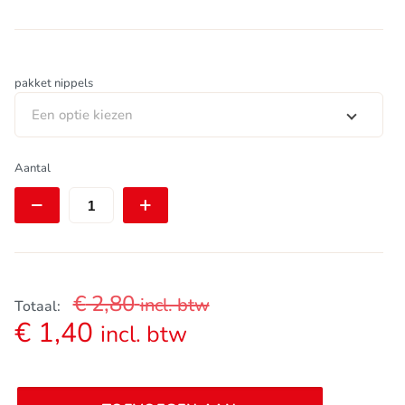
pakket nippels
Een optie kiezen
DT
Aantal
Swiss
nippel
|
Aluminium
|
Hexagonal
|
€
2,80
incl. btw
2.0
Totaal:
x
€
1,40
incl. btw
14
mm
|
Pro
Alternative: