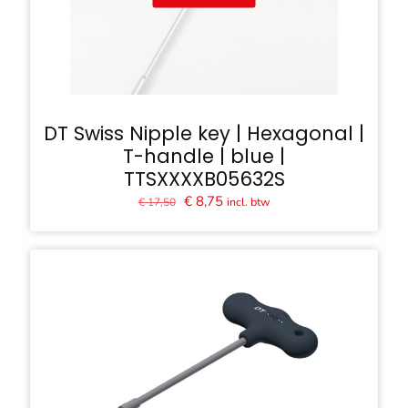
DT Swiss Nipple key | Hexagonal |
T-handle | blue |
TTSXXXXB05632S
Oorspronkelijke
Huidige
€
8,75
incl. btw
€
17,50
prijs
prijs
was:
is:
€ 17,50.
€ 8,75.