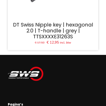
DT Swiss Nipple key | hexagonal
2.0 | T-handle | grey |
TTSXXXXE31263S
Oorspronkelijke
Huidige
€
12,95
incl. btw
€
17,50
prijs
prijs
was:
is:
€ 17,50.
€ 12,95.
Pagina’s