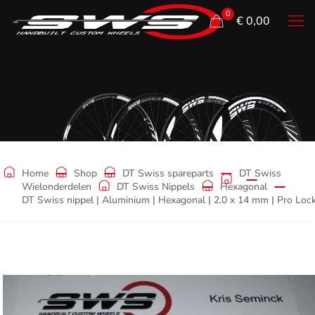
0
€ 0,00
Shop
Home
Shop
DT Swiss spareparts
DT Swiss
Wielonderdelen
DT Swiss Nippels
Hexagonal
DT Swiss nippel | Aluminium | Hexagonal | 2.0 x 14 mm | Pro Lock