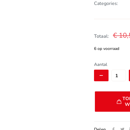
Categories:
€
10,
Totaal:
6 op voorraad
TPI
Aantal
lager
6803
:
17x26x5mm
TO
aantal
W
Delen