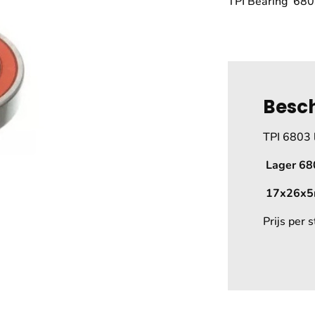
TPI Bearing 68
Besch
TPI 6803 
Lager 6
17x26x
Prijs per s