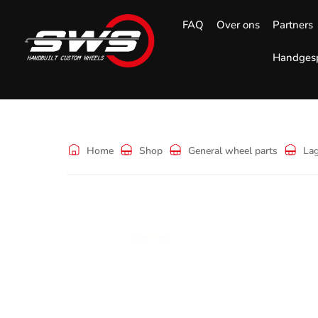
FAQ
Over ons
Partners
Handgesp
Shop
Home
Shop
General wheel parts
La