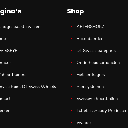
gina’s
Shop
andgespaakte wielen
AFTERSHOKZ
hop
Buitenbanden
WISSEYE
DT Swiss spareparts
erhuur
Onderhoudsproducten
ahoo Trainers
Fietsendragers
ervice Point DT Swiss Wheels
Remsystemen
ontact
Swisseye Sportbrillen
erken
TubeLessReady Producten
Wahoo