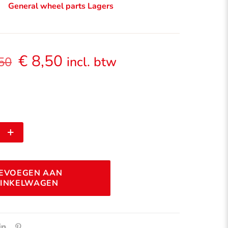
General wheel parts
Lagers
Oorspronkelijke
Huidige
€
8,50
incl. btw
50
prijs
prijs
was:
is:
€ 10,50.
€ 8,50.
Alternative:
EVOEGEN AAN
INKELWAGEN