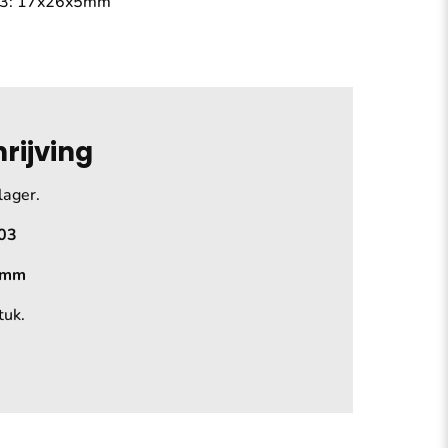
03: 17x26x5mm
rijving
lager.
803
5mm
tuk.