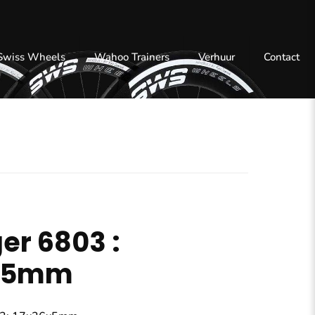
 Swiss Wheels
Wahoo Trainers
Verhuur
Contact
ger 6803 :
6x5mm