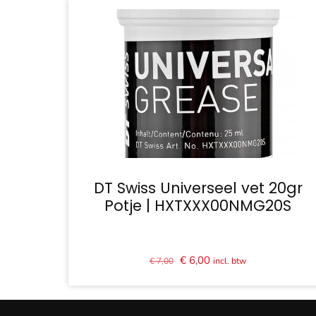
€ 13,50.
€ 10,80.
DT Swiss Universeel vet 20gr
Potje | HXTXXX00NMG20S
Oorspronkelijke
Huidige
€
6,00
incl. btw
€
7,00
prijs
prijs
was:
is:
€ 7,00.
€ 6,00.