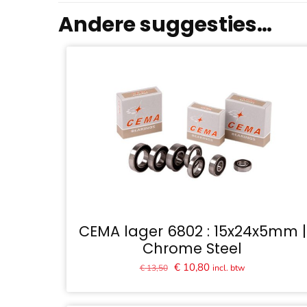
Andere suggesties…
CEMA lager 6802 : 15x24x5mm |
Chrome Steel
Oorspronkelijke
Huidige
€
10,80
incl. btw
€
13,50
prijs
prijs
was:
is: