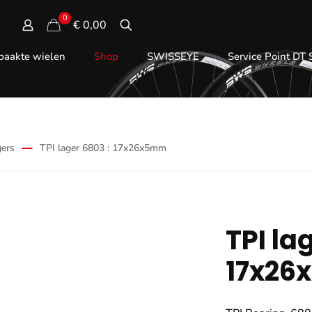
0
€ 0,00
aakte wielen
Shop
SWISSEYE
Service Point DT
gers
TPI lager 6803 : 17x26x5mm
TPI la
17x2