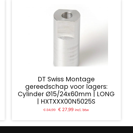
DT Swiss Montage
gereedschap voor lagers:
Cylinder Ø15/24x60mm | LONG
| HXTXXX00N5025S
Oorspronkelijke
Huidige
€
27,99
incl. btw
€
34,99
prijs
prijs
was:
is:
€ 34,99.
€ 27,99.