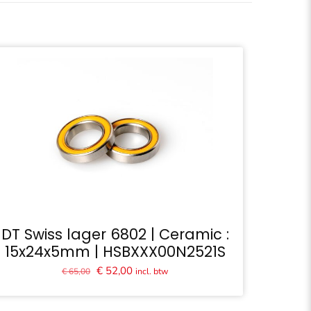
DT Swiss lager 6802 | Ceramic :
15x24x5mm | HSBXXX00N2521S
Oorspronkelijke
Huidige
€
52,00
incl. btw
€
65,00
prijs
prijs
was:
is: