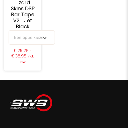
Lizard
Skins DSP
Bar Tape
V2 | Jet
Black
Een optie kiezen
€
29,25
-
Prijsklasse:
€
38,95
incl.
€ 29,25
btw
tot
€ 38,95