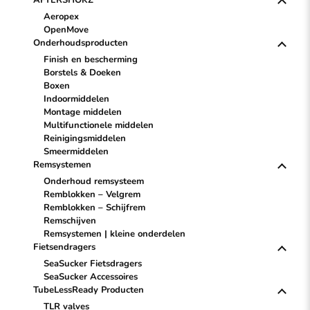
AFTERSHOKZ
Aeropex
OpenMove
Onderhoudsproducten
Finish en bescherming
Borstels & Doeken
Boxen
Indoormiddelen
Montage middelen
Multifunctionele middelen
Reinigingsmiddelen
Smeermiddelen
Remsystemen
Onderhoud remsysteem
Remblokken – Velgrem
Remblokken – Schijfrem
Remschijven
Remsystemen | kleine onderdelen
Fietsendragers
SeaSucker Fietsdragers
SeaSucker Accessoires
TubeLessReady Producten
TLR valves