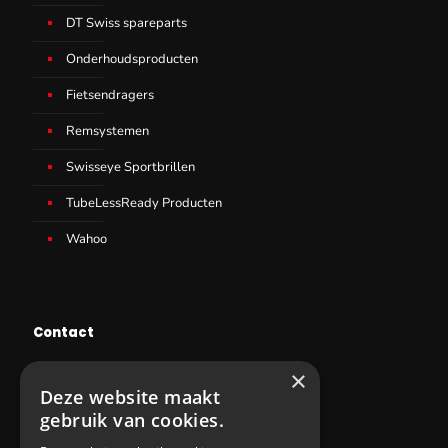
DT Swiss spareparts
Onderhoudsproducten
Fietsendragers
Remsystemen
Swisseye Sportbrillen
TubeLessReady Producten
Wahoo
Contact
×
+32 53 77 95 87
Deze website maakt
info@sws-cycling.com
gebruik van cookies.
BE 0831403727