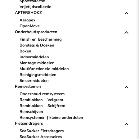
Sportcollectie
Vrijetijdscollectie
AFTERSHOKZ
Aeropex
OpenMove
Onderhoudsproducten
Finish en bescherming
Borstels & Doeken
Boxen
Indoormiddelen
Montage middelen
Multifunctionele middelen
Reinigingsmiddelen
Smeermiddelen
Remsystemen
Onderhoud remsysteem
Remblokken – Velgrem
Remblokken – Schijfrem
Remschijven
Remsystemen | kleine onderdelen
Fietsendragers
SeaSucker Fietsdragers
SeaSucker Accessoires