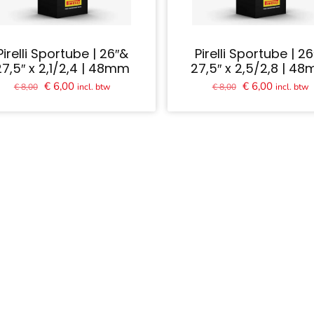
Pirelli Sportube | 26″&
Pirelli Sportube | 2
27,5″ x 2,1/2,4 | 48mm
27,5″ x 2,5/2,8 | 4
Oorspronkelijke
Huidige
Oorspronkelijk
Huidige
€
6,00
€
6,00
incl. btw
incl. btw
€
8,00
€
8,00
prijs
prijs
prijs
prijs
was:
is:
was:
is:
€ 8,00.
€ 6,00.
€ 8,00.
€ 6,00.