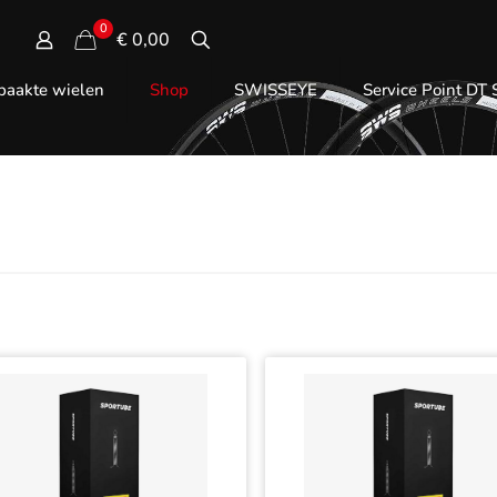
0
€ 0,00
aakte wielen
Shop
SWISSEYE
Service Point DT