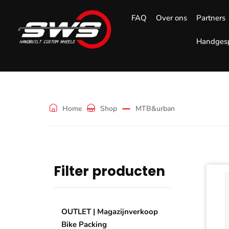
FAQ
Over ons
Partners
Handgesp
MTB&urban
Home
Shop
MTB&urban
Filter producten
OUTLET | Magazijnverkoop
Bike Packing