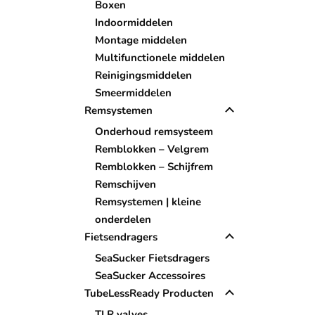
Boxen
Indoormiddelen
Montage middelen
Multifunctionele middelen
Reinigingsmiddelen
Smeermiddelen
Remsystemen
Onderhoud remsysteem
Remblokken – Velgrem
Remblokken – Schijfrem
Remschijven
Remsystemen | kleine
onderdelen
Fietsendragers
SeaSucker Fietsdragers
SeaSucker Accessoires
TubeLessReady Producten
TLR valves