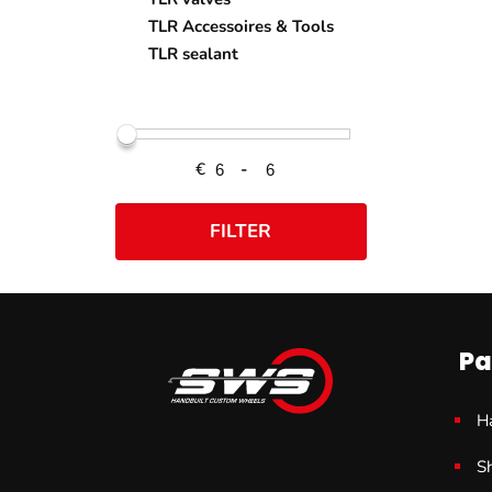
TLR Accessoires & Tools
TLR sealant
€
-
FILTER
Pa
H
S