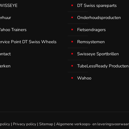
WISSEYE
DT Swiss spareparts
erhuur
Onderhoudsproducten
ahoo Trainers
Fietsendragers
ervice Point DT Swiss Wheels
Remsystemen
ontact
Swisseye Sportbrillen
erken
TubeLessReady Producten
Wahoo
policy
|
Privacy policy
|
Sitemap
|
Algemene verkoops- en leveringsvoorwaa