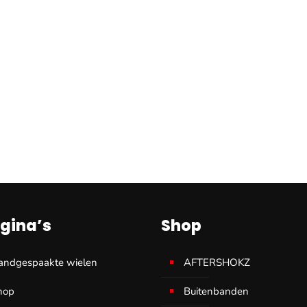
gina’s
Shop
andgespaakte wielen
AFTERSHOKZ
hop
Buitenbanden