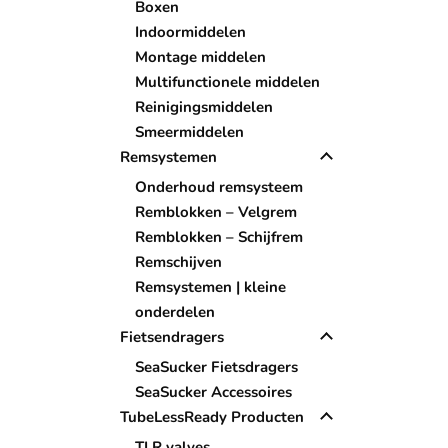
Boxen
Indoormiddelen
Montage middelen
Multifunctionele middelen
Reinigingsmiddelen
Smeermiddelen
Remsystemen
Onderhoud remsysteem
Remblokken – Velgrem
Remblokken – Schijfrem
Remschijven
Remsystemen | kleine
onderdelen
Fietsendragers
SeaSucker Fietsdragers
SeaSucker Accessoires
TubeLessReady Producten
TLR valves