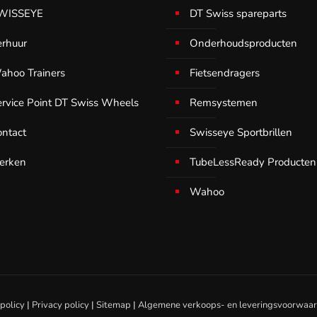
WISSEYE
DT Swiss spareparts
erhuur
Onderhoudsproducten
ahoo Trainers
Fietsendragers
ervice Point DT Swiss Wheels
Remsystemen
ontact
Swisseye Sportbrillen
erken
TubeLessReady Producten
Wahoo
policy
|
Privacy policy
|
Sitemap
|
Algemene verkoops- en leveringsvoorwaa