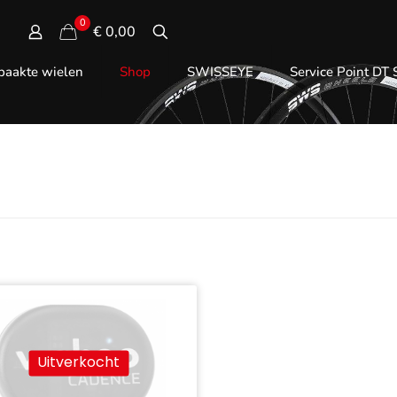
0
€ 0,00
aakte wielen
Shop
SWISSEYE
Service Point DT
Uitverkocht