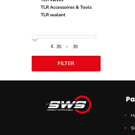
TLR Accessoires & Tools
TLR sealant
€
-
FILTER
Pa
H
S