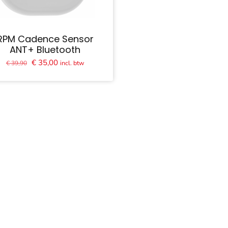
RPM Cadence Sensor
ANT+ Bluetooth
Oorspronkelijke
Huidige
€
35,00
incl. btw
€
39,90
prijs
prijs
was:
is:
€ 39,90.
€ 35,00.