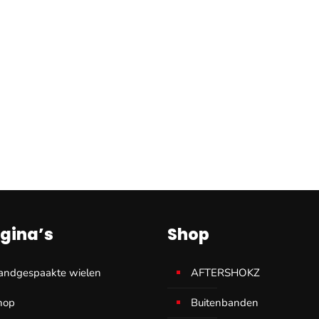
gina’s
Shop
andgespaakte wielen
AFTERSHOKZ
hop
Buitenbanden