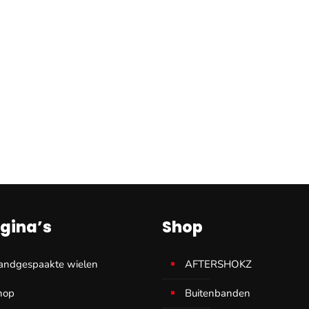
gina’s
Shop
andgespaakte wielen
AFTERSHOKZ
hop
Buitenbanden