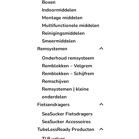
Boxen
Indoormiddelen
Montage middelen
Multifunctionele middelen
Reinigingsmiddelen
Smeermiddelen
Remsystemen
Onderhoud remsysteem
Remblokken – Velgrem
Remblokken – Schijfrem
Remschijven
Remsystemen | kleine
onderdelen
Fietsendragers
SeaSucker Fietsdragers
SeaSucker Accessoires
TubeLessReady Producten
TLR valves