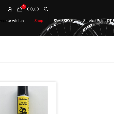
0
€ 0,00
aakte wielen
Shop
SWISSEYE
Service Point DT
kesilencer