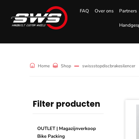
FAQ
Over ons
Partners
Handgesp
swissstopdiscbra
Home
Shop
swissstopdiscbrakesilencer
Filter producten
OUTLET | Magazijnverkoop
Bike Packing