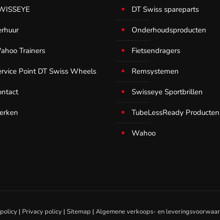
WISSEYE
DT Swiss spareparts
erhuur
Onderhoudsproducten
ahoo Trainers
Fietsendragers
ervice Point DT Swiss Wheels
Remsystemen
ontact
Swisseye Sportbrillen
erken
TubeLessReady Producten
Wahoo
policy
|
Privacy policy
|
Sitemap
|
Algemene verkoops- en leveringsvoorwaa