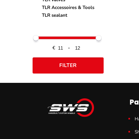
TLR Accessoires & Tools
TLR sealant
€
-
FILTER
Pa
H
S